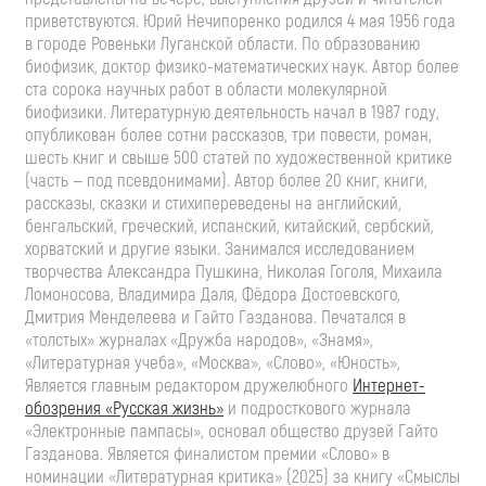
приветствуются. Юрий Нечипоренко родился 4 мая 1956 года
в городе Ровеньки Луганской области. По образованию
биофизик, доктор физико-математических наук. Автор более
ста сорока научных работ в области молекулярной
биофизики. Литературную деятельность начал в 1987 году,
опубликован более сотни рассказов, три повести, роман,
шесть книг и свыше 500 статей по художественной критике
(часть — под псевдонимами). Автор более 20 книг, книги,
рассказы, сказки и стихипереведены на английский,
бенгальский, греческий, испанский, китайский, сербский,
хорватский и другие языки. Занимался исследованием
творчества Александра Пушкина, Николая Гоголя, Михаила
Ломоносова, Владимира Даля, Фёдора Достоевского,
Дмитрия Менделеева и Гайто Газданова. Печатался в
«толстых» журналах «Дружба народов», «Знамя»,
«Литературная учеба», «Москва», «Слово», «Юность»,
Является главным редактором дружелюбного
Интернет-
обозрения «Русская жизнь»
и подросткового журнала
«Электронные пампасы», основал общество друзей Гайто
Газданова. Является финалистом премии «Слово» в
номинации «Литературная критика» (2025) за книгу «Смыслы