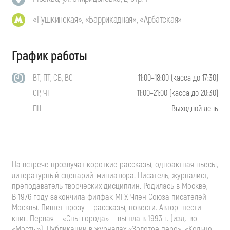
«Пушкинская», «Баррикадная», «Арбатская»
График работы
ВТ, ПТ, СБ, ВС
11:00–18:00 (касса до 17:30)
СР, ЧТ
11:00–21:00 (касса до 20:30)
ПН
Выходной день
На встрече прозвучат короткие рассказы, одноактная пьесы,
литературный
сценарий-миниатюра
. Писатель, журналист,
преподаватель творческих дисциплин. Родилась в Москве,
В 1976 году закончила филфак МГУ. Член Союза писателей
Москвы. Пишет прозу — рассказы, повести. Автор шести
книг. Первая — «Сны города» — вышла в 1993 г. (изд.-во
«Мосты»). Публикации в журналах «Золотое перо», «Кольцо,