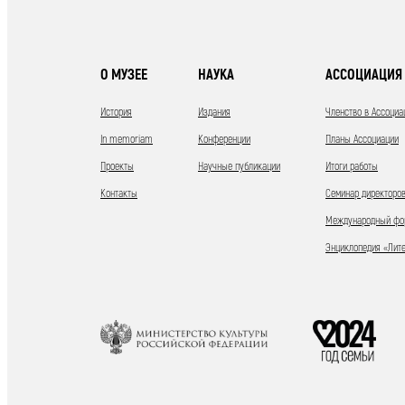
О МУЗЕЕ
НАУКА
АССОЦИАЦИЯ 
История
Издания
Членство в Ассоциа
In memoriam
Конференции
Планы Ассоциации
Проекты
Научные публикации
Итоги работы
Контакты
Семинар директоров
Международный фор
Энциклопедия «Лит