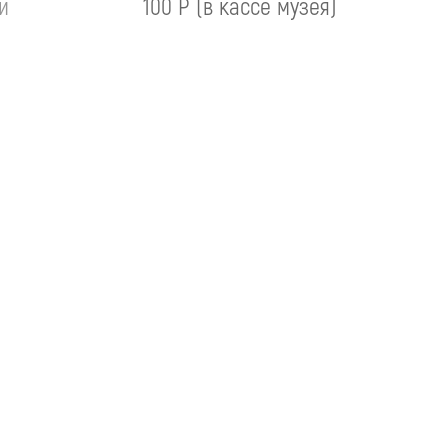
й
100 Р (в кассе музея)