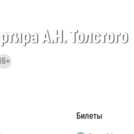
тира А.Н. Толстого
16+
Билеты