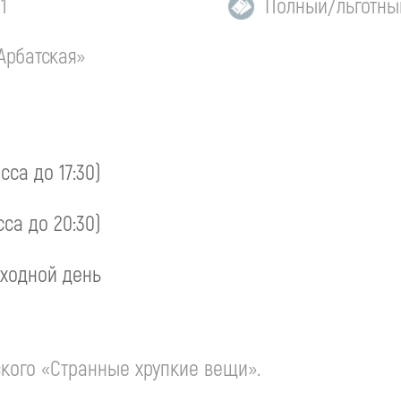
1
Полный/льготны
Арбатская»
асса до 17:30)
сса до 20:30)
ходной день
кого «Странные хрупкие вещи».