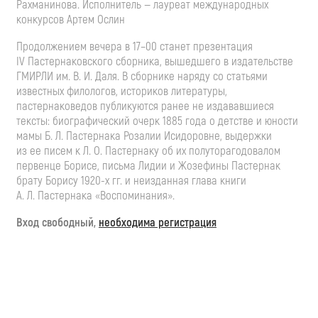
Рахманинова. Исполнитель — лауреат международных
конкурсов Артем Ослин
Продолжением вечера в 17–00 станет презентация
IV Пастернаковского сборника, вышедшего в издательстве
ГМИРЛИ им.
В. И. Даля
. В сборнике наряду со статьями
известных филологов, историков литературы,
пастернаковедов публикуются ранее не издававшиеся
тексты: биографический очерк 1885 года о детстве и юности
мамы
Б. Л. Пастернака
Розалии Исидоровне, выдержки
из ее писем к
Л. О. Пастернаку
об их полуторагодовалом
первенце Борисе, письма Лидии и Жозефины Пастернак
брату Борису
1920-х
гг. и неизданная глава книги
А. Л. Пастернака
«Воспоминания».
Вход свободный,
необходима регистрация