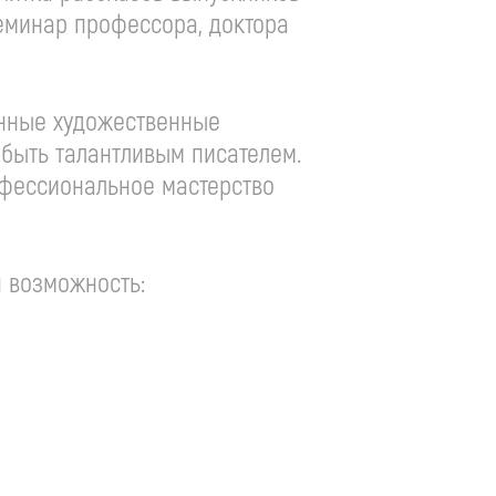
семинар профессора, доктора
венные художественные
 быть талантливым писателем.
рофессиональное мастерство
я возможность: