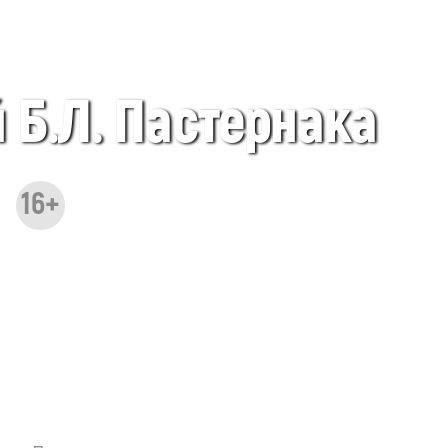
 Б.Л. Пастернака
16+