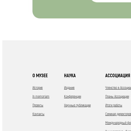
О МУЗЕЕ
НАУКА
АССОЦИАЦИЯ 
История
Издания
Членство в Ассоциа
In memoriam
Конференции
Планы Ассоциации
Проекты
Научные публикации
Итоги работы
Контакты
Семинар директоров
Международный фор