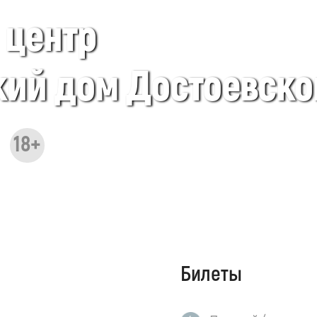
центр
ий дом Достоевско
18+
Билеты