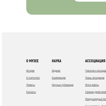
О МУЗЕЕ
НАУКА
АССОЦИАЦИЯ 
История
Издания
Членство в Ассоциа
In memoriam
Конференции
Планы Ассоциации
Проекты
Научные публикации
Итоги работы
Контакты
Семинар директоров
Международный фор