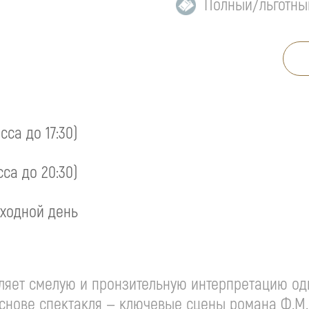
Полный/льготны
асса до 17:30)
сса до 20:30)
ходной день
яет смелую и пронзительную интерпретацию одн
основе спектакля — ключевые сцены романа
Ф.М.