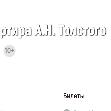
тира А.Н. Толстого
10+
Билеты