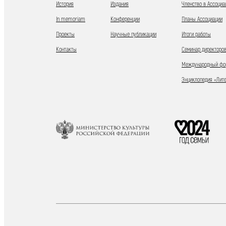
История
Издания
Членство в Ассоциа
In memoriam
Конференции
Планы Ассоциации
Проекты
Научные публикации
Итоги работы
Контакты
Семинар директоров
Международный фор
Энциклопедия «Лит