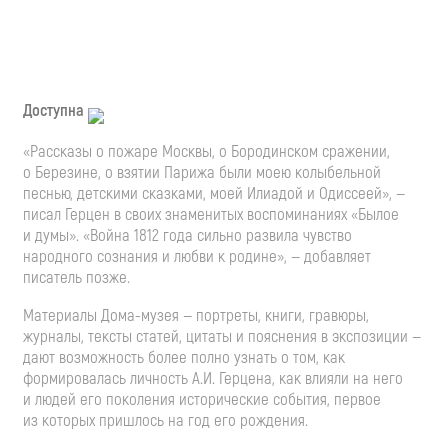
Доступна
«Рассказы о пожаре Москвы, о Бородинском сражении,
о Березине, о взятии Парижа были моею колыбельной
песнью, детскими сказками, моей Илиадой и Одиссеей», —
писал Герцен в своих знаменитых воспоминаниях «Былое
и думы». «Война 1812 года сильно развила чувство
народного сознания и любви к родине», — добавляет
писатель позже.
Материалы
Дома-музея
— портреты, книги, гравюры,
журналы, тексты статей, цитаты и пояснения в экспозиции —
дают возможность более полно узнать о том, как
формировалась личность
А.И. Герцена
, как влияли на него
и людей его поколения исторические события, первое
из которых пришлось на год его рождения.