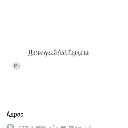
Дом-музей А.И. Герцена
12+
Адрес
Москва, переулок Сивцев Вражек, д. 27