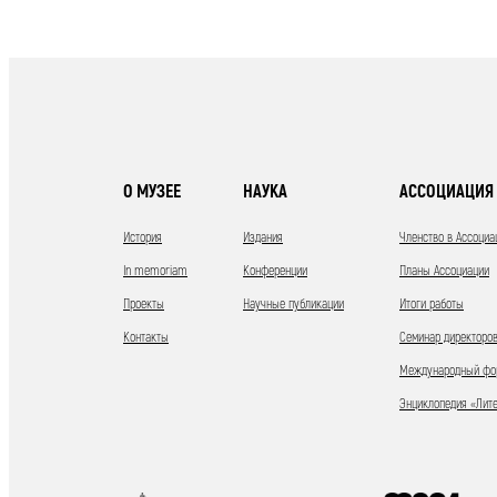
О МУЗЕЕ
НАУКА
АССОЦИАЦИЯ 
История
Издания
Членство в Ассоциа
In memoriam
Конференции
Планы Ассоциации
Проекты
Научные публикации
Итоги работы
Контакты
Семинар директоров
Международный фор
Энциклопедия «Лит