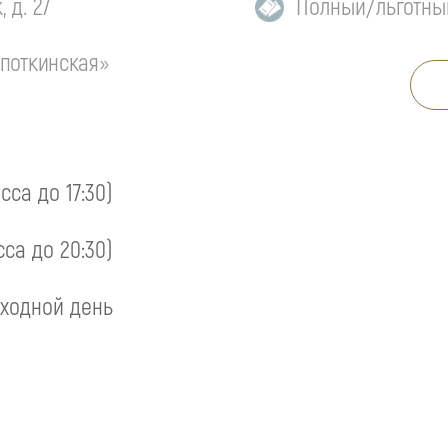
 д. 27
Полный/льготны
опоткинская»
асса до 17:30)
сса до 20:30)
ходной день