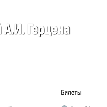
А.И. Герцена
Билеты