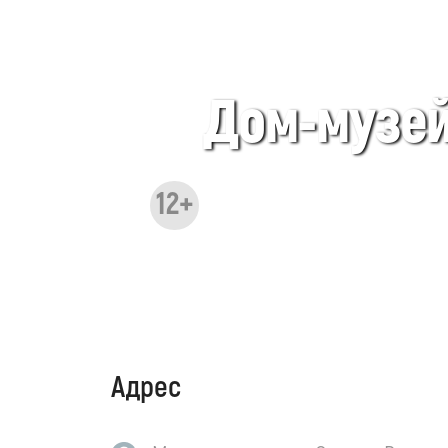
Дом-музей 
12+
Адрес