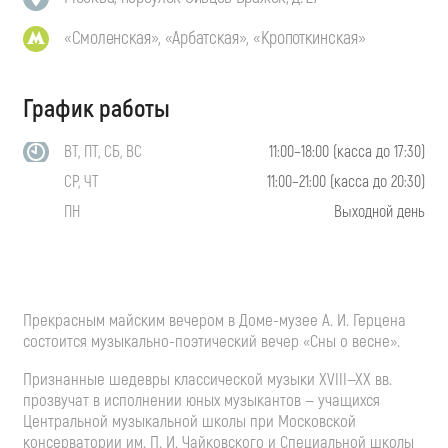
«Смоленская», «Арбатская», «Кропоткинская»
График работы
ВТ, ПТ, СБ, ВС
11:00–18:00 (касса до 17:30)
СР, ЧТ
11:00–21:00 (касса до 20:30)
ПН
Выходной день
Прекрасным майским вечером в
Доме-музее
А. И. Герцена
состоится
музыкально-поэтический
вечер «Сны о весне».
Признанные шедевры классической музыки
XVIII—XX вв.
прозвучат в исполнении юных музыкантов — учащихся
Центральной музыкальной школы при Московской
консерватории им.
П. И. Чайковского
и Специальной школы