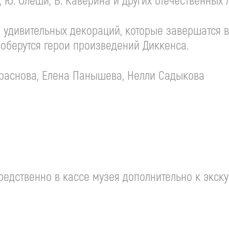
 Ю. Олеши, В. Каверина и других отечественных 
и удивительных декораций, которые завершатся 
соберутся герои произведений Диккенса.
раснова, Елена Панышева, Нелли Садыкова
едственно в кассе музея дополнительно к экску