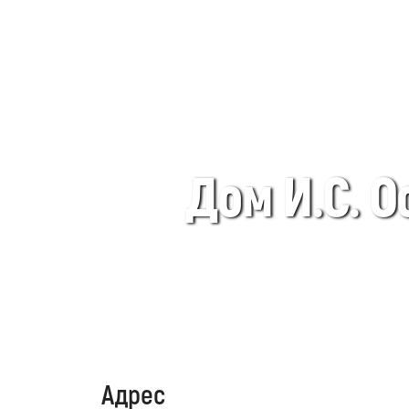
Дом И.С. О
Адрес