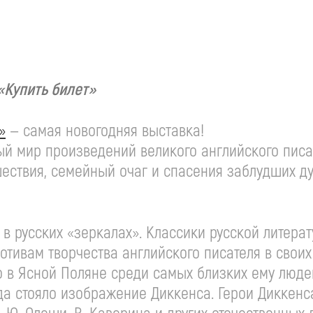
«Купить билет»
»
— самая новогодняя выставка!
й мир произведений великого английского писат
шествия, семейный очаг и спасения заблудших д
 в русских «зеркалах». Классики русской литера
тивам творчества английского писателя в своих
о в Ясной Поляне среди самых близких ему людей
гда стояло изображение Диккенса. Герои Диккенс