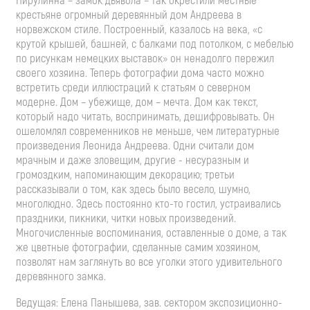
Пирулинна – замок дьявола – так окрестили местные
крестьяне огромный деревянный дом Андреева в
норвежском стиле. Построенный, казалось на века, «с
крутой крышей, башней, с балками под потолком, с мебелью
по рисункам немецких выставок» он ненадолго пережил
своего хозяина. Теперь фотографии дома часто можно
встретить среди иллюстраций к статьям о северном
модерне. Дом – убежище, дом – мечта. Дом как текст,
который надо читать, воспринимать, дешифровывать. Он
ошеломлял современников не меньше, чем литературные
произведения Леонида Андреева. Одни считали дом
мрачным и даже зловещим, другие - несуразным и
громоздким, напоминающим декорацию; третьи
рассказывали о том, как здесь было весело, шумно,
многолюдно. Здесь постоянно кто-то гостил, устраивались
праздники, пикники, читки новых произведений.
Многочисленные воспоминания, оставленные о доме, а так
же цветные фотографии, сделанные самим хозяином,
позволят нам заглянуть во все уголки этого удивительного
деревянного замка.
Ведущая: Елена Панышева, зав. сектором экспозиционно-