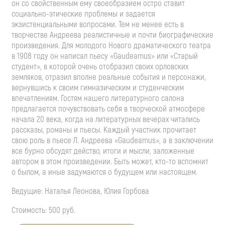
он со свойственным ему своеобразием остро ставит
coциaльнo-этичecкие проблемы и задается
экзистенциальными вопросами. Тем не менее есть в
творчестве Андреева реалистичные и почти биографические
произведения. Для молодого Нового драматического театра
в 1908 году он написал пьесу «Gaudeamus» или «Старый
студент», в которой очень отобразил своих орловских
земляков, отразил вполне реальные события и персонажи,
вернувшись к своим гимназическим и студенческим
впечатлениям. Гостям нашего литературного салона
предлагается почувствовать себя в творческой атмосфере
начала 20 века, когда на литературных вечерах читались
рассказы, романы и пьесы. Каждый участник прочитает
свою роль в пьесе Л. Андреева «Gaudeamus», а в заключении
все бурно обсудят действо, итоги и мысли, заложенные
автором в этом произведении. Быть может, кто-то вспомнит
о былом, а иные задумаются о будущем или настоящем.
Ведущие: Наталья Леонова, Юлия Горбова
Стоимость: 500 руб.