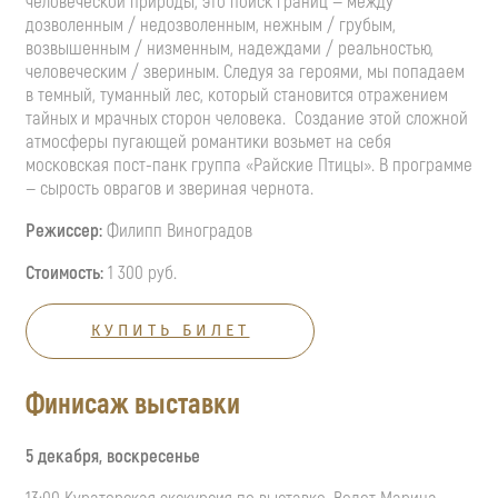
человеческой природы, это поиск границ — между
дозволенным / недозволенным, нежным / грубым,
возвышенным / низменным, надеждами / реальностью,
человеческим / звериным. Следуя за героями, мы попадаем
в темный, туманный лес, который становится отражением
тайных и мрачных сторон человека. Создание этой сложной
атмосферы пугающей романтики возьмет на себя
московская пост-панк группа «Райские Птицы». В программе
— сырость оврагов и звериная чернота.
Режиссер:
Филипп Виноградов
Стоимость:
1 300 руб.
КУПИТЬ БИЛЕТ
Финисаж выставки
5 декабря, воскресенье