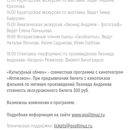
13:00 Кураторская экскурсия по выставке. Ведет Марина
Краснова
14:00 Кураторская экскурсия по выставке. Ведет Тимур
Хайрулин
15:00 Тематическая экскурсия «Леонид Андреев – фотограф».
Ведет Елена Панышева.
16:00 Интерактивные чтения пьесы «Gaudeamus». Ведут
Наталья Леонова, Нелли Садыкова, Юлия Горбова
18:00 Спектакль-перформенс по произведению Леонида
Андреева «Бездна» Режиссер: Филипп Виноградов
«Культурный обмен» - совместная программа с кинотеатром
«Иллюзион». При предъявлении билета с кинопоказа
фильмов по мотивам произведений Леонида Андреева
стоимость экскурсионного билета 300 руб.
Возможны изменения в программе.
Подробная информация на сайте
www.goslitmuz.ru
Техническая поддержка:
tickets@goslitmuz.ru
.