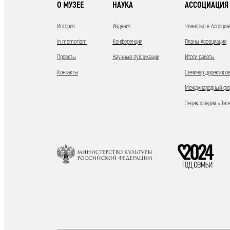
О МУЗЕЕ
НАУКА
АССОЦИАЦИЯ 
История
Издания
Членство в Ассоциа
In memoriam
Конференции
Планы Ассоциации
Проекты
Научные публикации
Итоги работы
Контакты
Семинар директоров
Международный фор
Энциклопедия «Лит