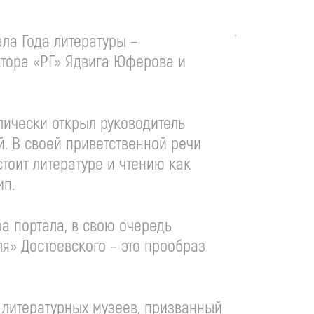
ла Года литературы –
актора «РГ» Ядвига Юферова и
олически открыл руководитель
. В своей приветственной речи
стоит литературе и чтению как
ип.
а портала, в свою очередь
ля» Достоевского – это прообраз
м литературных музеев, призванный