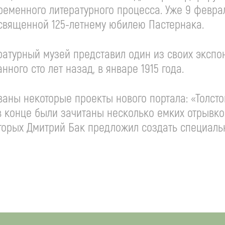
временного литературного процесса. Уже 9 февр
освященной 125-летнему юбилею Пастернака.
атурный музей представил один из своих экспон
ного сто лет назад, в январе 1915 года.
ны некоторые проекты нового портала: «Толстой
 в конце были зачитаны несколько емких отрывк
оторых Дмитрий Бак предложил создать специаль