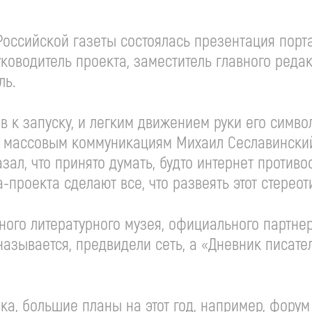
Российской газеты состоялась презентация порта
руководитель проекта, заместитель главного ред
ль.
ов к запуску, и легким движением руки его симв
и массовым коммуникациям Михаил Сеславинский
ал, что принято думать, будто интернет противо
-проекта сделают все, что развеять этот стереот
ного литературного музея, официального партнер
называется, предвидели сеть, а «Дневник писате
ака, большие планы на этот год, например, фору