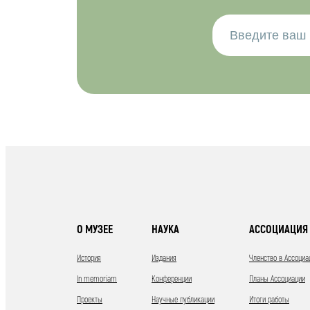
О МУЗЕЕ
НАУКА
АССОЦИАЦИЯ 
История
Издания
Членство в Ассоциа
In memoriam
Конференции
Планы Ассоциации
Проекты
Научные публикации
Итоги работы