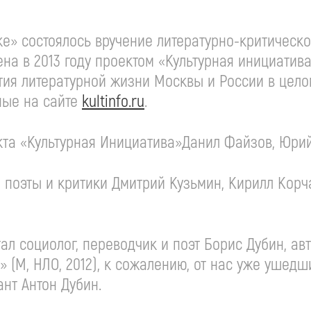
вке» состоялось вручение литературно-критичес
на в 2013 году проектом «Культурная инициатив
ия литературной жизни Москвы и России в цело
ные на сайте
kultinfo.ru
.
екта «Культурная Инициатива»Данил Файзов, Юри
поэты и критики Дмитрий Кузьмин, Кирилл Корч
ал социолог, переводчик и поэт Борис Дубин, ав
 (М, НЛО, 2012), к сожалению, от нас уже ушедш
ант Антон Дубин.