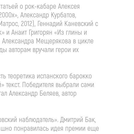
татьей о рок-кабаре Алексея
2000х», Александр Курбатов,
трос, 2012), Геннадий Каневский с
 и Анаит Григорян «Из глины и
та Александра Мещерякова в цикле
ады авторам вручали герои их
ть теоретика испанского барокко
» текст. Победителя выбрали сами
тал Александр Беляев, автор
овский наблюдатель». Дмитрий Бак,
рашно понравилась идея премии еще