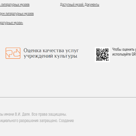
 литературных музеев
Доступный музей. Документы
ум литературных музеев
ературные музеи»
Чтобы оценить 
используйте QR
ры имени В.И. Даля. Все права защищены.
фициального разрешения запрещено. Создание