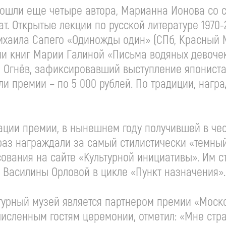
вошли еще четыре автора, Марианна Ионова со с
т. Открытые лекции по русской литературе 1970-
хаила Сапего «Одиножды один» (СПб, Красный Ма
и книг Марии Галиной «Письма водяных девочек»
сей Огнёв, зафиксировавший выступление японис
ли премии – по 5 000 рублей. По традиции, нагр
ии премии, в нынешнем году получившей в чес
раз награждали за самый стилистически «темный
ования на сайте «Культурной инициативы». Им с
 Василины Орловой в цикле «Пункт назначения».
атурный музей является партнером премии «Моск
численным гостям церемонии, отметил: «Мне ст