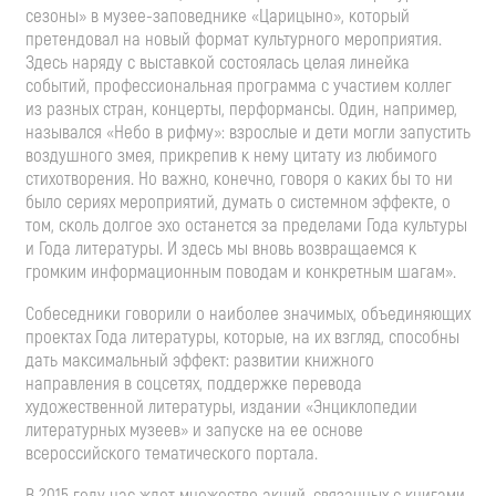
сезоны» в музее-заповеднике «Царицыно», который
претендовал на новый формат культурного мероприятия.
Здесь наряду с выставкой состоялась целая линейка
событий, профессиональная программа с участием коллег
из разных стран, концерты, перформансы. Один, например,
назывался «Небо в рифму»: взрослые и дети могли запустить
воздушного змея, прикрепив к нему цитату из любимого
стихотворения. Но важно, конечно, говоря о каких бы то ни
было сериях мероприятий, думать о системном эффекте, о
том, сколь долгое эхо останется за пределами Года культуры
и Года литературы. И здесь мы вновь возвращаемся к
громким информационным поводам и конкретным шагам».
Собеседники говорили о наиболее значимых, объединяющих
проектах Года литературы, которые, на их взгляд, способны
дать максимальный эффект: развитии книжного
направления в соцсетях, поддержке перевода
художественной литературы, издании «Энциклопедии
литературных музеев» и запуске на ее основе
всероссийского тематического портала.
В 2015 году нас ждет множество акций, связанных с книгами,