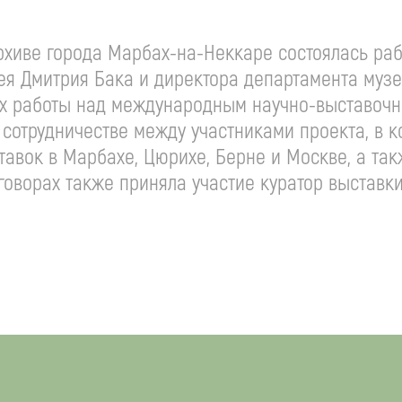
рхиве города Марбах-на-Неккаре состоялась раб
зея Дмитрия Бака и директора департамента муз
х работы над международным научно-выставочны
сотрудничестве между участниками проекта, в к
тавок в Марбахе, Цюрихе, Берне и Москве, а та
говорах также приняла участие куратор выставки