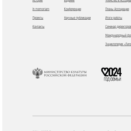
История
Издания
Членство в Ассоциа
In memoriam
Конференции
Планы Ассоциации
Проекты
Научные публикации
Итоги работы
Контакты
Семинар директоров
Международный фор
Энциклопедия «Лит