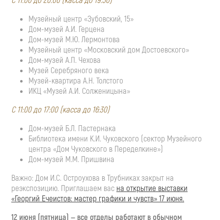
С 11:00 до 20:00 (касса до 19:30)
Музейный центр «Зубовский, 15»
Дом-музей А.И. Герцена
Дом-музей М.Ю. Лермонтова
Музейный центр «Московский дом Достоевского»
Дом-музей А.П. Чехова
Музей Серебряного века
Музей-квартира А.Н. Толстого
ИКЦ «Музей А.И. Солженицына»
С 11:00 до 17:00 (касса до 16:30)
Дом-музей Б.Л. Пастернака
Библиотека имени К.И. Чуковского (сектор Музейного
центра «Дом Чуковского в Переделкине»)
Дом-музей М.М. Пришвина
Важно: Дом И.С. Остроухова в Трубниках закрыт на
реэкспозицию. Приглашаем вас
на открытие выставки
«Георгий Ечеистов: мастер графики и чувств» 17 июня.
12 июня (пятница) — все отделы работают в обычном