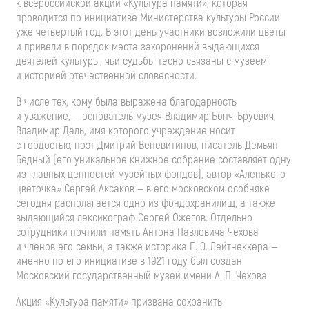
к всероссийской акции «Культура памяти», которая
проводится по инициативе Министерства культуры России
уже четвертый год. В этот день участники возложили цветы
и привели в порядок места захоронений выдающихся
деятелей культуры, чьи судьбы тесно связаны с музеем
и историей отечественной словесности.
В числе тех, кому была выражена благодарность
и уважение, — основатель музея Владимир
Бонч-Бруевич
,
Владимир Даль, имя которого учреждение носит
с гордостью, поэт Дмитрий Веневитинов, писатель Демьян
Бедный (его уникальное книжное собрание составляет одну
из главных ценностей музейных фондов), автор «Аленького
цветочка» Сергей Аксаков — в его московском особняке
сегодня располагается одно из фондохранилищ, а также
выдающийся лексикограф Сергей Ожегов. Отдельно
сотрудники почтили память Антона Павловича Чехова
и членов его семьи, а также историка
Е. Э. Лейтнеккера
—
именно по его инициативе в 1921 году был создан
Московский государственный музей имени
А. П. Чехова
.
Акция «Культура памяти» призвана сохранить