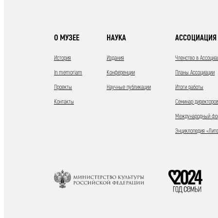
О МУЗЕЕ
НАУКА
АССОЦИАЦИЯ 
История
Издания
Членство в Ассоциа
In memoriam
Конференции
Планы Ассоциации
Проекты
Научные публикации
Итоги работы
Контакты
Семинар директоров
Международный фор
Энциклопедия «Лит