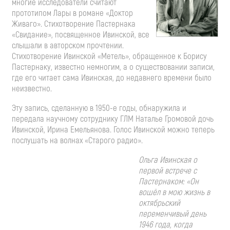
многие исследователи считают
прототипом Лары в романе «Доктор
Живаго». Стихотворение Пастернака
«Свидание», посвященное Ивинской, все
слышали в авторском прочтении.
Стихотворение Ивинской «Метель», обращенное к Борису
Пастернаку, известно немногим, а о существовании записи,
где его читает сама Ивинская, до недавнего времени было
неизвестно.
Эту запись, сделанную в 1950-е годы, обнаружила и
передала научному сотруднику ГЛМ Наталье Громовой дочь
Ивинской, Ирина Емельянова. Голос Ивинской можно теперь
послушать на волнах «Старого радио».
Ольга Ивинская о
первой встрече с
Пастернаком: «Он
вошёл в мою жизнь в
октябрьский
переменчивый день
1946 года, когда