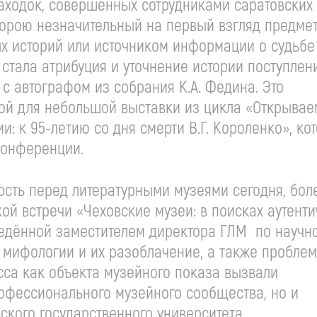
находок, совершённых сотрудниками саратовских
Порою незначительный на первый взгляд предме
х историй или источником информации о судьбе
 стала атрибуция и уточнение истории поступлен
 с автографом из собрания К.А. Федина. Это
ой для небольшой выставки из цикла «Открывае
: к 95-летию со дня смерти В.Г. Короленко», ко
конференции.
ость перед литературными музеями сегодня, бол
ой встречи «Чеховские музеи: в поисках аутент
едённой заместителем директора ГЛМ по научн
мифологии и их разоблачение, а также пробле
сса как объекта музейного показа вызвали
офессионального музейного сообщества, но и
ского государственного университета.