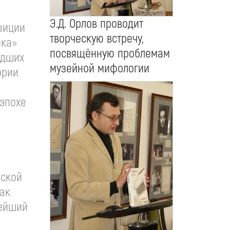
Э.Д. Орлов проводит
зиции
творческую встречу,
ека»
посвящённую проблемам
адших
музейной мифологии
ории
 эпохе
о
нской
как
нейший