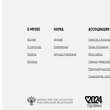
О МУЗЕЕ
НАУКА
АССОЦИАЦИЯ 
История
Издания
Членство в Ассоциа
In memoriam
Конференции
Планы Ассоциации
Проекты
Научные публикации
Итоги работы
Контакты
Семинар директоров
Международный фор
Энциклопедия «Лит