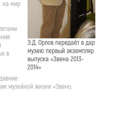
д на мир
тетами
ения
Э.Д. Орлов передаёт в дар
я
музею первый экземпляр
ых в
выпуска «Звена 2013-
2014»
 давние
ник музейной жизни «Звено.