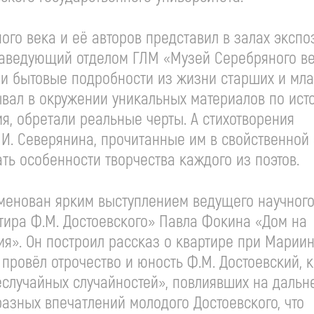
го века и её авторов представил в залах экспо
 заведующий отделом ГЛМ «Музей Серебряного в
и бытовые подробности из жизни старших и мл
ывал в окружении уникальных материалов по ист
я, обретали реальные черты. А стихотворения
и И. Северянина, прочитанные им в свойственной
ть особенности творчества каждого из поэтов.
менован ярким выступлением ведущего научног
тира Ф.М. Достоевского» Павла Фокина «Дом на
ия». Он построил рассказ о квартире при Марии
 провёл отрочество и юность Ф.М. Достоевский, 
еслучайных случайностей», повлиявших на даль
бразных впечатлений молодого Достоевского, что