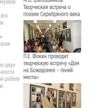
М.Б. Шапошников.
 музеев
Творческая встреча о
т
поэзии Серебряного века
 его
ия
м
торая
П.Е. Фокин проводит
творческую встречу «Дом
ее двух
на Божедомке – гений
ичности
места»
ой работе
ма