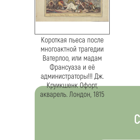
Короткая пьеса после
многоактной трагедии
Ватерлоо, или мадам
Франсуаза и её
администраторы!!! Дж.
Круикшенк Офорт,
акварель. Лондон, 1815
С