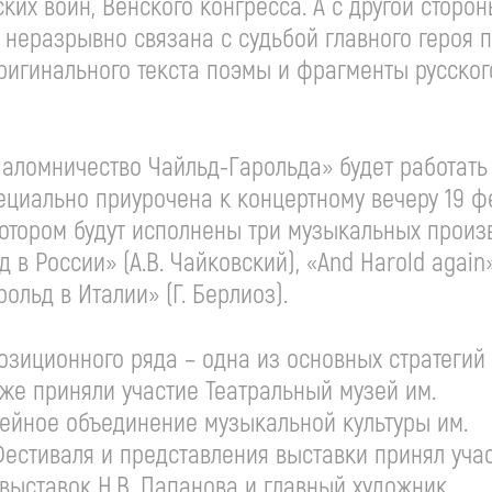
их войн, Венского конгресса. А с другой сторон
 неразрывно связана с судьбой главного героя п
ригинального текста поэмы и фрагменты русског
аломничество Чайльд-Гарольда» будет работать
пециально приурочена к концертному вечеру 19 ф
 котором будут исполнены три музыкальных прои
в России» (А.В. Чайковский), «And Harold again
ольд в Италии» (Г. Берлиоз).
озиционного ряда – одна из основных стратегий
кже приняли участие Театральный музей им.
зейное объединение музыкальной культуры им.
Фестиваля и представления выставки принял уча
м выставок Н.В. Папанова и главный художник