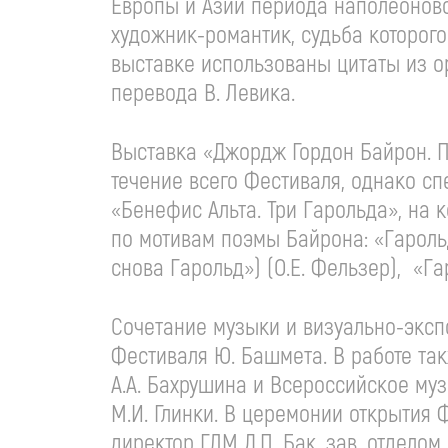
Европы и Азии периода наполеоновск
художник-романтик, судьба которого
выставке использованы цитаты из о
перевода В. Левика.
Выставка «Джордж Гордон Байрон. П
течение всего Фестиваля, однако с
«Бенефис Альта. Три Гарольда», на
по мотивам поэмы Байрона: «Гарольд 
снова Гарольд») (О.Е. Фельзер), «Гар
Сочетание музыки и визуально-эксп
Фестиваля Ю. Башмета. В работе та
А.А. Бахрушина и Всероссийское му
М.И. Глинки. В церемонии открытия 
директор ГЛМ Д.П. Бак, зав. отдело