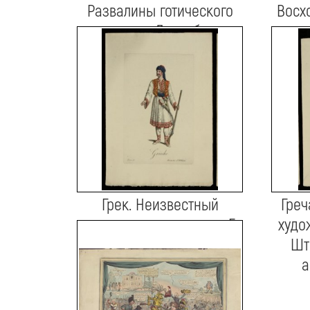
Развалины готического
Восх
здания в Лиссабоне
ви
после землетрясения
Роул
1755 года. Неизвестный
Дж. С
художник Бумага,
Лонд
акварель. Конец XVIII –
начало XIX в.
Грек. Неизвестный
Греч
художник с оригинала Г.
худо
Штюрмера Гравюра,
Шт
акварель. 1820-е
а