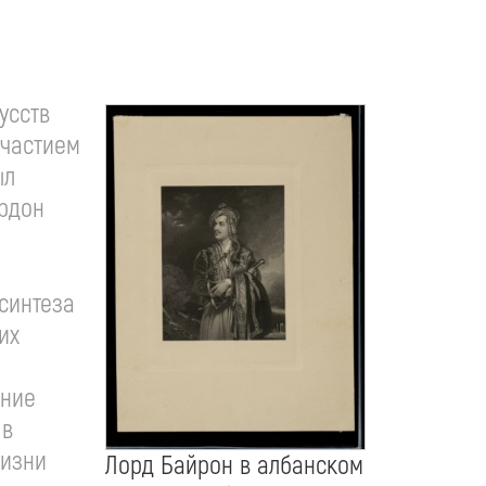
усств
участием
ыл
ордон
синтеза
их
ение
 в
жизни
Лорд Байрон в албанском