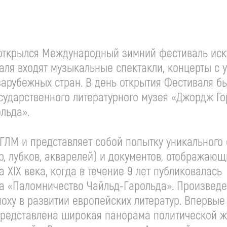
и открылся Международный зимний фестиваль иск
ля входят музыкальные спектакли, концерты с 
зарубежных стран. В день открытия Фестиваля б
сударственного литературного музея «Джордж Г
льда».
ГЛМ и представляет собой попытку уникального 
р, лубков, акварелей) и документов, отображающ
 XIX века, когда в течение 9 лет публиковалась
а «Паломничество Чайльд-Гарольда». Произвед
оху в развитии европейских литератур. Впервые
представлена широкая панорама политической 