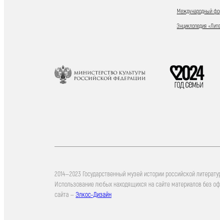
Международный фор
Энциклопедия «Лит
2014—2023 Государственный музей истории российской литерату
Использование любых находящихся на сайте материалов без о
сайта —
Элкос-Дизайн