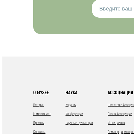
О МУЗЕЕ
НАУКА
АССОЦИАЦИЯ 
История
Издания
Членство в Ассоциа
In memoriam
Конференции
Планы Ассоциации
Проекты
Научные публикации
Итоги работы
Контакты
Семинар директоров