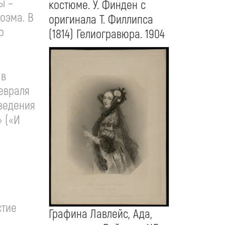
ы –
костюме. У. Финден с
оэма. В
оригинала Т. Филлипса
о
(1814) Гелиогравюра. 1904
 в
евраля
зведения
» («И
стие
Графина Лавлейс, Ада,