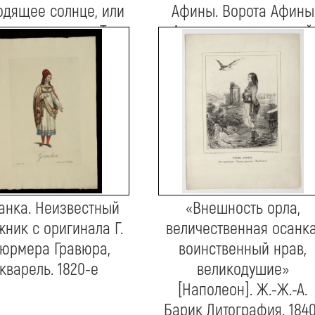
одящее солнце, или
Афины. Ворота Афины
д на континент. Т.
Архегетис на римской
ендсон по рисунку
агоре. А. Лавеззари
оли Офорт, акварель
Бумага, графитный
он, 28 августа 1809
карандаш, акварель.
1849
анка. Неизвестный
«Внешность орла,
жник с оригинала Г.
величественная осанка
юрмера Гравюра,
воинственный нрав,
кварель. 1820-е
великодушие»
[Наполеон]. Ж.-Ж.-А.
Барик Литография. 1840