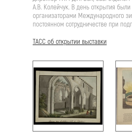
А.В. Колейчук. В день открытия был
организаторами Международного зим
постоянном сотрудничестве при под
ТАСС об открытии выставки