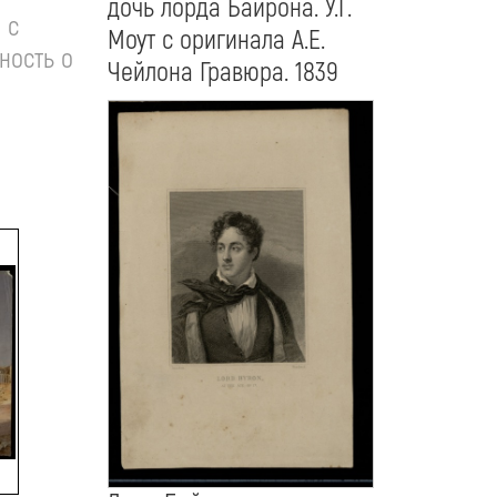
дочь лорда Байрона. У.Г.
 с
Моут с оригинала А.Е.
ность о
Чейлона Гравюра. 1839