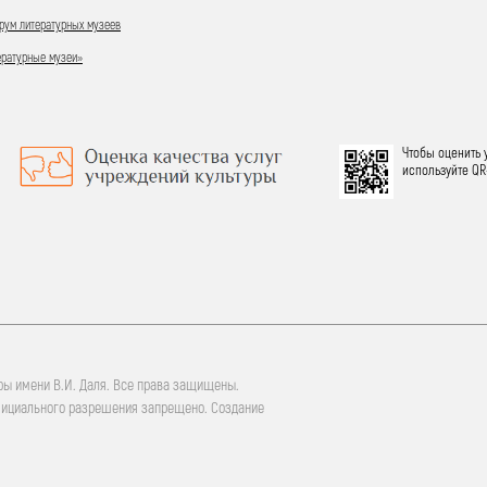
ум литературных музеев
ературные музеи»
Чтобы оценить 
используйте QR
ры имени В.И. Даля. Все права защищены.
фициального разрешения запрещено. Создание