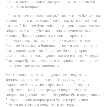
помощь отечественной литературе в тяжёлые и опасные
моменты её истории».
Обо всем этом на вечере, который вела Евгения Викторовна
Иванова, тепло вспоминали близкие, друзья, сподвижники
Чуковской. Наталия Дмитриевна Солженицына познакомила
собравшихся с неопубликованными письмами Александра
Исаевича, Лидии Корнеевны и Елены Цезаревны.
Проникновенные, личные интонации звучали в словах
Анатолия Генриховича Наймана. Человек высокого долга и
благородной души – такой осталась Елена Цезаревна в
памяти ее сверстников студенческих лет и коллег. Мелодии
Александра Дулова, начавшие и завершившие вечер, стали
его лирическим аккомпанементом.
Успех вечера во многом определила его визуальная
композиция, составленная из нескольких видео- и
аудиозаписей, в том числе архивных, потребовавших
профессиональной реставрации, и подготовленных
специально для этого вечера. Эта работа была проделана в
Государственном литературном музее сотрудниками
Сектора по изучению творческого наследия