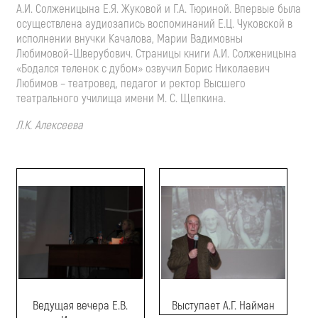
А.И. Солженицына Е.Я. Жуковой и Г.А. Тюриной. Впервые была
осуществлена аудиозапись воспоминаний Е.Ц. Чуковской в
исполнении внучки Качалова, Марии Вадимовны
Любимовой-Шверубович. Страницы книги А.И. Солженицына
«Бодался теленок с дубом» озвучил Борис Николаевич
Любимов – театровед, педагог и ректор Высшего
театрального училища имени М. С. Щепкина.
Л.К. Алексеева
Ведущая вечера Е.В.
Выступает А.Г. Найман