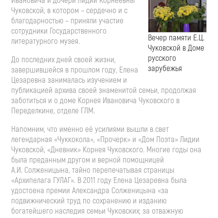
Ивановича и дочери Лидии Корнеевны
Чуковской, в котором – сердечно и с
благодарностью – приняли участие
сотрудники Государственного
Вечер памяти Е.Ц.
литературного музея.
Чуковской в Доме
русского
До последних дней своей жизни,
зарубежья
завершившейся в прошлом году, Елена
Цезаревна занималась изучением и
публикацией архива своей знаменитой семьи, продолжая
заботиться и о доме Корнея Ивановича Чуковского в
Переделкине, отделе ГЛМ.
Напомним, что именно её усилиями вышли в свет
легендарная «Чуккокола», «Прочерк» и «Дом Поэта» Лидии
Чуковской, «Дневник» Корнея Чуковского. Многие годы она
была преданным другом и верной помощницей
А.И. Солженицына, тайно перепечатывая страницы
«Архипелага ГУЛАГ». В 2011 году Елена Цезаревна была
удостоена премии Александра Солженицына «за
подвижнический труд по сохранению и изданию
богатейшего наследия семьи Чуковских; за отважную