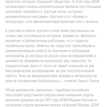
проектом, который объединит общество». В этом году ЦГАМ
организовал показы документальных фильмов (на площадке
киноклуба «АрхиКино»), круглые столы, историко-
документальные выставки». Круглый стол «Архивы и
литература» стал финальным мероприятием этого проекта.
К участию в работе круглого стола были приглашены не
только уже состоявшиеся историки, архивисты, филологи,
музейные и библиотечные работники, но и студенты
профильных вузов. «Именно им предстоит сложнейшая и
увлекательнейшая работа по изучению и публикации
материалов, до которых не дошли руки исследователей и
архивистов. Архивами интересуются, увы, немногие. Но
первоисточник, факт от этого не теряет значения ни для
биографических исследований, ни для текстологической
работы. Тема же взаимодействия архивов и литературы во
всех её проявлениях безгранична», – отметил Эрнест Орлов.
Обзор документов, связанных с судьбами российских
писателей представили собравшимся начальник отдела
хранения документов до 1917 года ЦГАМ Марьям Кустова и
начальник отдела хранения личных собраний Москвы ЦГАМ