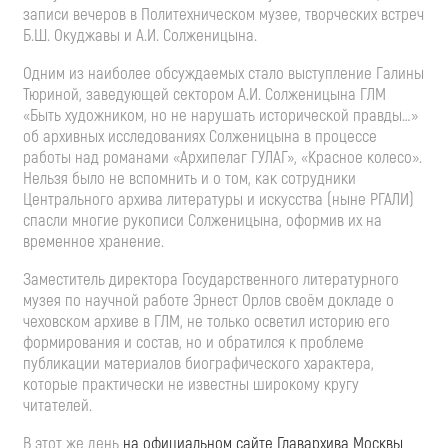
записи вечеров в Политехническом музее, творческих встреч
Б.Ш. Окуджавы и А.И. Солженицына.
Одним из наиболее обсуждаемых стало выступление Галины
Тюриной, заведующей сектором А.И. Солженицына ГЛМ
«Быть художником, но не нарушать исторической правды…»
об архивных исследованиях Солженицына в процессе
работы над романами «Архипелаг ГУЛАГ», «Красное колесо».
Нельзя было не вспомнить и о том, как сотрудники
Центрального архива литературы и искусства (ныне РГАЛИ)
спасли многие рукописи Солженицына, оформив их на
временное хранение.
Заместитель директора Государственного литературного
музея по научной работе Эрнест Орлов своём докладе о
чеховском архиве в ГЛМ, не только осветил историю его
формирования и состав, но и обратился к проблеме
публикации материалов биографического характера,
которые практически не известны широкому кругу
читателей.
В этот же день
на официальном сайте Главархива Москвы