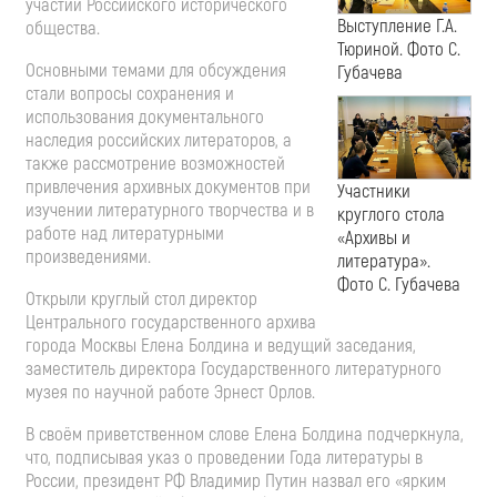
участии Российского исторического
Выступление Г.А.
общества.
Тюриной. Фото С.
Основными темами для обсуждения
Губачева
стали вопросы сохранения и
использования документального
наследия российских литераторов, а
также рассмотрение возможностей
привлечения архивных документов при
Участники
изучении литературного творчества и в
круглого стола
работе над литературными
«Архивы и
произведениями.
литература».
Фото С. Губачева
Открыли круглый стол директор
Центрального государственного архива
города Москвы Елена Болдина и ведущий заседания,
заместитель директора Государственного литературного
музея по научной работе Эрнест Орлов.
В своём приветственном слове Елена Болдина подчеркнула,
что, подписывая указ о проведении Года литературы в
России, президент РФ Владимир Путин назвал его «ярким