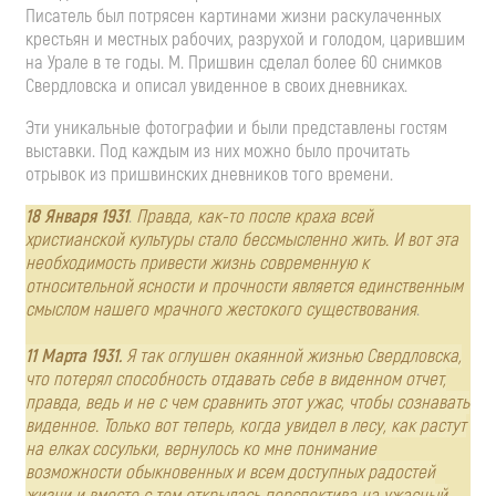
Писатель был потрясен картинами жизни раскулаченных
крестьян и местных рабочих, разрухой и голодом, царившим
на Урале в те годы. М. Пришвин сделал более 60 снимков
Свердловска и описал увиденное в своих дневниках.
Эти уникальные фотографии и были представлены гостям
выставки. Под каждым из них можно было прочитать
отрывок из пришвинских дневников того времени.
18 Января 1931
.
Правда, как-то после краха всей
христианской культуры стало бессмысленно жить. И вот эта
необходимость привести жизнь современную к
относительной ясности и прочности является единственным
смыслом нашего мрачного жестокого существования
.
11 Марта 1931.
Я так оглушен окаянной жизнью Свердловска,
что потерял способность отдавать себе в виденном отчет,
правда, ведь и не с чем сравнить этот ужас, чтобы сознавать
виденное. Только вот теперь, когда увидел в лесу, как растут
на елках сосульки, вернулось ко мне понимание
возможности обыкновенных и всем доступных радостей
жизни и вместе с тем открылась перспектива на ужасный