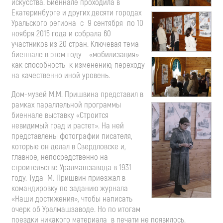
искусства. Биеннале проходила в
Екатеринбурге и других десяти городах
Уральского региона с 9 сентября по 10
ноября 2015 года и собрала 60
участников из 20 стран. Ключевая тема
биеннале в этом году – «мобилизация»
как способность к изменению, переходу
на качественно иной уровень.
Дом-музей М.М. Пришвина представил в
рамках параллельной программы
биеннале выставку «Строится
невидимый град и растет». На ней
представлены фотографии писателя,
которые он делал в Свердловске и,
главное, непосредственно на
строительстве Уралмашзавода в 1931
году. Туда М. Пришвин приезжал в
командировку по заданию журнала
«Наши достижения», чтобы написать
очерк об Уралмашзаводе. Но по итогам
поездки никакого материала в печати не появилось.