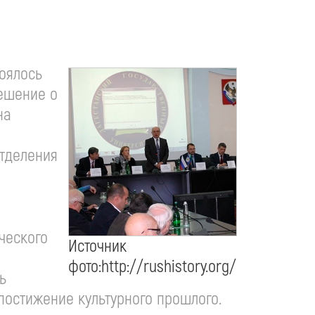
тоялось
решение о
на
отделения
ческого
Источник
фото:http://rushistory.org/
ь
 постижение культурного прошлого.