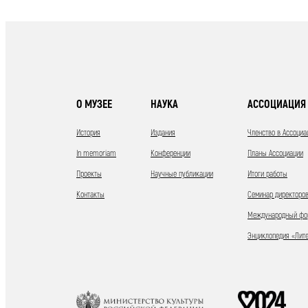
О МУЗЕЕ
НАУКА
АССОЦИАЦИЯ 
История
Издания
Членство в Ассоциа
In memoriam
Конференции
Планы Ассоциации
Проекты
Научные публикации
Итоги работы
Контакты
Семинар директоров
Международный фор
Энциклопедия «Лит