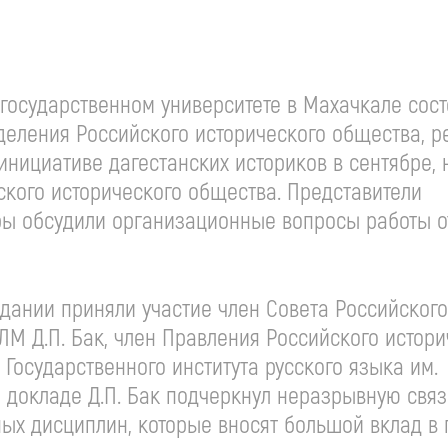
м государственном университете в Махачкале сос
деления Российского исторического общества, 
инициативе дагестанских историков в сентябре, 
кого исторического общества. Представители
уры обсудили организационные вопросы работы 
едании приняли участие член Совета Российского
ЛМ Д.П. Бак, член Правления Российского истори
 Государственного института русского языка им.
ем докладе Д.П. Бак подчеркнул неразрывную связ
ных дисциплин, которые вносят большой вклад в