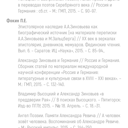
в переводах поэтов Серебряного века // Россия и
Германия : сб.ст. – М.: ГМП, 2015. – С. 90–97.
Фокин П.Е.
Эпистолярное наследие А.А.Зиновьева как
биографический источник (на материале переписки
А.А.Зиновьева и М.Зальцберга) // ХХ век в зеркалах
эпистолярия, дневников, мемуаров. Фединские чтения.
Вып. 6. – Саратов: ИЦ «Наука», 2015. – С. 85–94.,
Александр Зиновьев и Германия // Россия и Германия.
Сборник статей по материалам международной
научной конференции «Россия и Германия:
литературные и культурные связи в XVIII – XXI веках». –
М.: ГМП, 2015. – С. 132–140.
Владимир Высоцкий и Александр Зиновьев «в
преддверии Рая» // В поисках Высоцкого. – Пятигорск:
Изд-во ПГЛУ, 2015. – № 18. Апрель. – С. 18.–31.
Ангел Поэзии. Памяти Александра Ревича // А человек
зовёт человека. Воспоминания об Александре Ревиче.
– М.: Русский импульс, 2015. – С. 244–250.