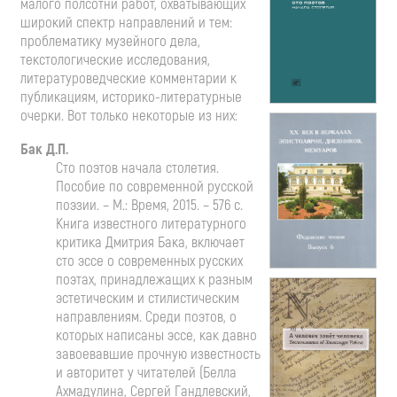
малого полсотни работ, охватывающих
широкий спектр направлений и тем:
проблематику музейного дела,
текстологические исследования,
литературоведческие комментарии к
публикациям, историко-литературные
очерки. Вот только некоторые из них:
Бак Д.П.
Сто поэтов начала столетия.
Пособие по современной русской
поэзии. – М.: Время, 2015. – 576 с.
Книга известного литературного
критика Дмитрия Бака, включает
сто эссе о современных русских
поэтах, принадлежащих к разным
эстетическим и стилистическим
направлениям. Среди поэтов, о
которых написаны эссе, как давно
завоевавшие прочную известность
и авторитет у читателей (Белла
Ахмадулина, Сергей Гандлевский,