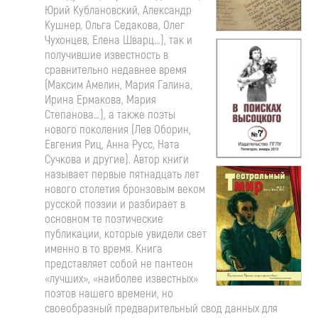
Юрий Кублановский, Александр
Кушнер, Ольга Седакова, Олег
Чухонцев, Елена Шварц…), так и
получившие известность в
сравнительно недавнее время
(Максим Амелин, Мария Галина,
Ирина Ермакова, Мария
Степанова…), а также поэты
нового поколения (Лев Оборин,
Евгения Риц, Анна Русс, Ната
Сучкова и другие). Автор книги
называет первые пятнадцать лет
нового столетия бронзовым веком
русской поэзии и разбирает в
основном те поэтические
публикации, которые увидели свет
именно в то время. Книга
представляет собой не пантеон
«лучших», «наиболее известных»
поэтов нашего времени, но
своеобразный предварительный свод данных для