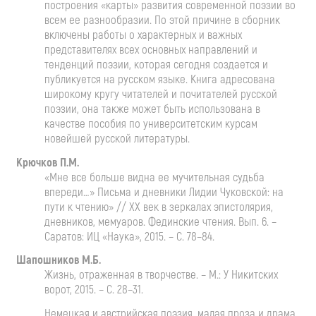
построения «карты» развития современной поэзии во
всем ее разнообразии. По этой причине в сборник
включены работы о характерных и важных
представителях всех основных направлений и
тенденций поэзии, которая сегодня создается и
публикуется на русском языке. Книга адресована
широкому кругу читателей и почитателей русской
поэзии, она также может быть использована в
качестве пособия по университетским курсам
новейшей русской литературы.
Крючков П.М.
«Мне все больше видна ее мучительная судьба
впереди…» Письма и дневники Лидии Чуковской: на
пути к чтению» // ХХ век в зеркалах эпистолярия,
дневников, мемуаров. Фединские чтения. Вып. 6. –
Саратов: ИЦ «Наука», 2015. – С. 78–84.
Шапошников М.Б.
Жизнь, отраженная в творчестве. – М.: У Никитских
ворот, 2015. – С. 28–31.
Немецкая и австрийская поэзия, малая проза и драма