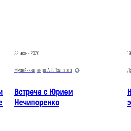
22 июня 2026
1
Музей-квартира А.Н. Толстого
Д
м
Встреча с Юрием
е
Нечипоренко
э