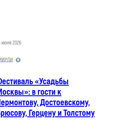
5 июня 2026
МИРЛИ
Фестиваль «Усадьбы
осквы»: в гости к
ермонтову, Достоевскому,
рюсову, Герцену и Толстому