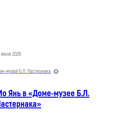
5 июня 2026
ом-музей Б.Л. Пастернака
о Янь в «Доме-музее Б.Л.
Пастернака»