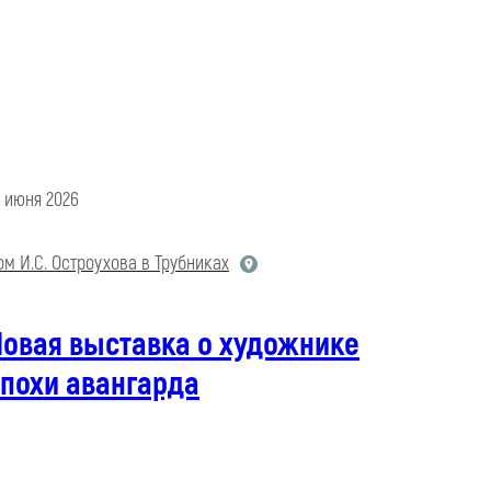
9 июня 2026
ом И.С. Остроухова в Трубниках
Новая выставка о художнике
похи авангарда