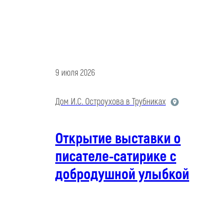
9 июля 2026
Дом И.С. Остроухова в Трубниках
Открытие выставки о
писателе-сатирике с
добродушной улыбкой