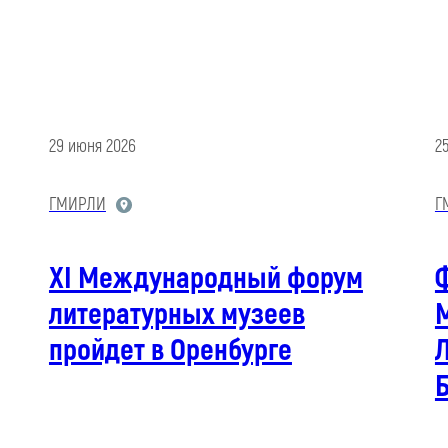
29 июня 2026
2
ГМИРЛИ
Г
XI Международный форум
литературных музеев
М
пройдет в Оренбурге
Л
Б