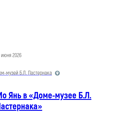
5 июня 2026
ом-музей Б.Л. Пастернака
о Янь в «Доме-музее Б.Л.
Пастернака»