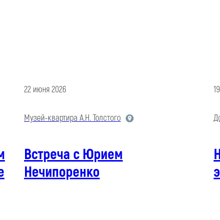
22 июня 2026
1
Музей-квартира А.Н. Толстого
Д
м
Встреча с Юрием
е
Нечипоренко
э