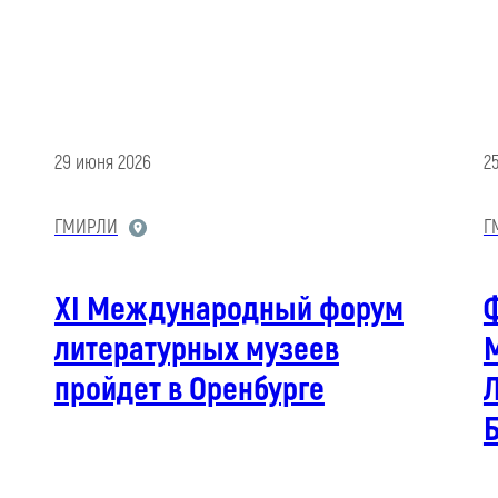
29 июня 2026
2
ГМИРЛИ
Г
XI Международный форум
литературных музеев
М
пройдет в Оренбурге
Л
Б