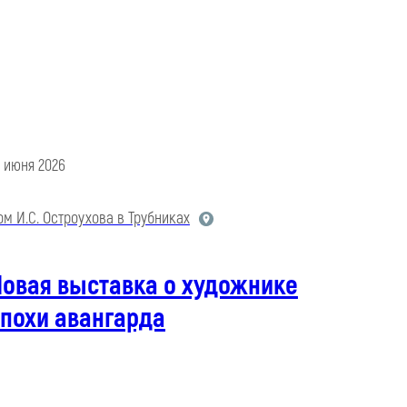
9 июня 2026
ом И.С. Остроухова в Трубниках
Новая выставка о художнике
похи авангарда