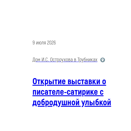
9 июля 2026
Дом И.С. Остроухова в Трубниках
Открытие выставки о
писателе-сатирике с
добродушной улыбкой