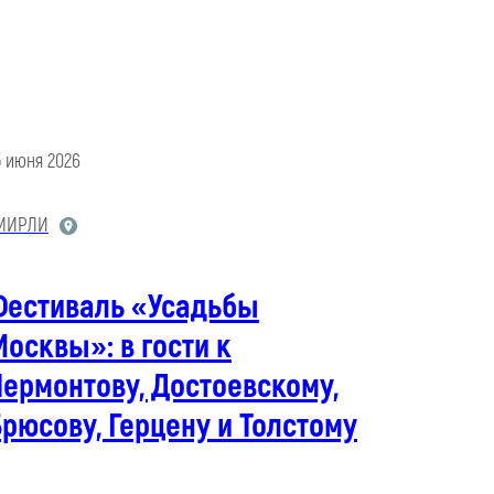
5 июня 2026
МИРЛИ
Фестиваль «Усадьбы
осквы»: в гости к
ермонтову, Достоевскому,
рюсову, Герцену и Толстому