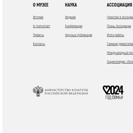
О МУЗЕЕ
НАУКА
АССОЦИАЦИЯ 
История
Издания
Членство в Ассоциа
In memoriam
Конференции
Планы Ассоциации
Проекты
Научные публикации
Итоги работы
Контакты
Семинар директоров
Международный фор
Энциклопедия «Лит