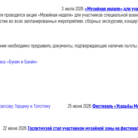
3 июля 2026
«Музейная неделя» для уча
ля проводится акция «Музейная неделя» для участников специальной воен
астие во всех запланированных мероприятиях: сборных экскурсиях, концерт
ении необходимо предъявить документы, подтверждающие наличие льготы.
25 июня 2026
Фестиваль «Усадьбы Мос
22 июня 2026
Гослитмузей стал участником музейной зоны на фестив