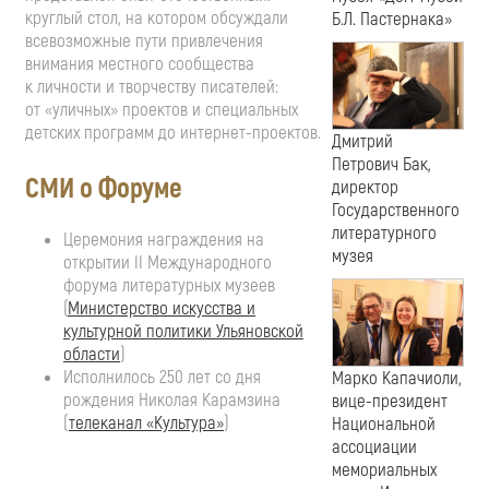
круглый стол, на котором обсуждали
Б.Л. Пастернака»
всевозможные пути привлечения
внимания местного сообщества
к личности и творчеству писателей:
от «уличных» проектов и специальных
детских программ до
интернет-проектов
.
Дмитрий
Петрович Бак,
СМИ о Форуме
директор
Государственного
литературного
Церемония награждения на
музея
открытии II Международного
форума литературных музеев
(
Министерство искусства и
культурной политики Ульяновской
области
)
Исполнилось 250 лет со дня
Марко Капачиоли,
рождения Николая Карамзина
вице-президент
(
телеканал «Культура»
)
Национальной
ассоциации
мемориальных