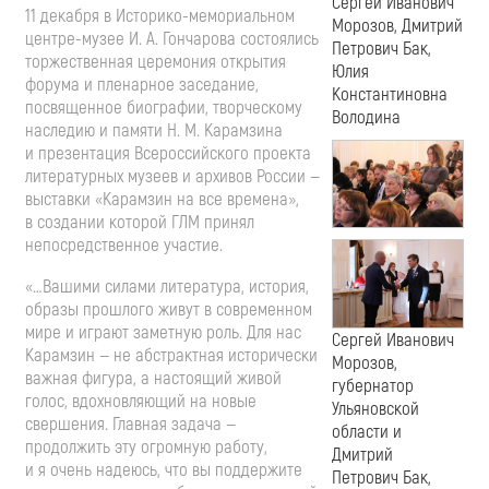
Сергей Иванович
11 декабря в
Историко-мемориальном
Морозов, Дмитрий
центре-музее
И. А. Гончарова
состоялись
Петрович Бак,
торжественная церемония открытия
Юлия
форума и пленарное заседание,
Константиновна
посвященное биографии, творческому
Володина
наследию и памяти
Н. М. Карамзина
и презентация Всероссийского проекта
литературных музеев и архивов России —
выставки «Карамзин на все времена»,
в создании которой ГЛМ принял
непосредственное участие.
«…Вашими силами литература, история,
образы прошлого живут в современном
мире и играют заметную роль. Для нас
Сергей Иванович
Карамзин — не абстрактная исторически
Морозов,
важная фигура, а настоящий живой
губернатор
голос, вдохновляющий на новые
Ульяновской
свершения. Главная задача —
области и
продолжить эту огромную работу,
Дмитрий
и я очень надеюсь, что вы поддержите
Петрович Бак,