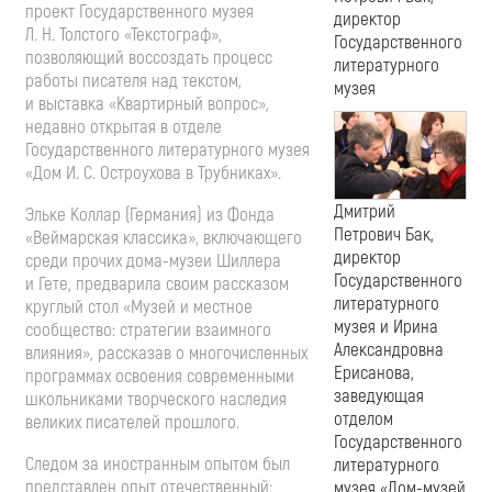
проект Государственного музея
директор
Л. Н. Толстого
«Текстограф»,
Государственного
позволяющий воссоздать процесс
литературного
работы писателя над текстом,
музея
и выставка «Квартирный вопрос»,
недавно открытая в отделе
Государственного литературного музея
«Дом
И. С. Остроухова
в Трубниках».
Дмитрий
Эльке Коллар (Германия) из Фонда
Петрович Бак,
«Веймарская классика», включающего
директор
среди прочих
дома-музеи
Шиллера
Государственного
и Гете, предварила своим рассказом
литературного
круглый стол «Музей и местное
музея и Ирина
сообщество: стратегии взаимного
Александровна
влияния», рассказав о многочисленных
Ерисанова,
программах освоения современными
заведующая
школьниками творческого наследия
отделом
великих писателей прошлого.
Государственного
Следом за иностранным опытом был
литературного
представлен опыт отечественный:
музея «Дом-музей