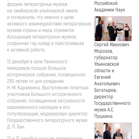
Российской
форума литературных музеев
Академии Наук
на
симбирской-ульяновской
земле
и почеркнули, что именно к цели
активного взаимодействия литературных
музеев страны и мира стремится
Ассоциация литературных музеев,
созданная год назад и приступившая
Сергей Иванович
к активной работе.
Морозов,
губернатор
12 декабря в зале Ленинского
Ульяновской
мемориала прошло Большое
области и
историческое собрание, посвященное
Евгений
250-летию
со дня рождения
Анатольевич
Н. М. Карамзина
. Выступления почетных
Богатырев,
участников Большого исторического
директор
собрания, посвященные актуальности
Государственного
карамзинского наследия и его
музея А.С.
популяризации, модерировал директор
Пушкина
Государственного литературного музея
Д. П. Бак
.
12 и 13 декабря прошли презентации