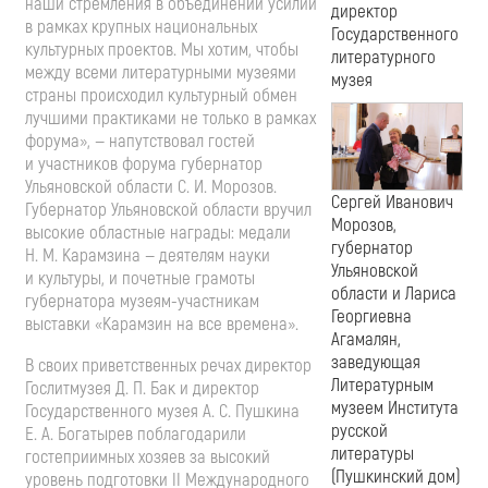
наши стремления в объединении усилий
директор
в рамках крупных национальных
Государственного
культурных проектов. Мы хотим, чтобы
литературного
между всеми литературными музеями
музея
страны происходил культурный обмен
лучшими практиками не только в рамках
форума», — напутствовал гостей
и участников форума губернатор
Ульяновской области
С. И. Морозов
.
Сергей Иванович
Губернатор Ульяновской области вручил
Морозов,
высокие областные награды: медали
губернатор
Н. М. Карамзина
— деятелям науки
Ульяновской
и культуры, и почетные грамоты
области и Лариса
губернатора
музеям-участникам
Георгиевна
выставки «Карамзин на все времена».
Агамалян,
заведующая
В своих приветственных речах директор
Литературным
Гослитмузея
Д. П. Бак
и директор
музеем Института
Государственного музея
А. С. Пушкина
русской
Е. А. Богатырев
поблагодарили
литературы
гостеприимных хозяев за высокий
(Пушкинский дом)
уровень подготовки II Международного