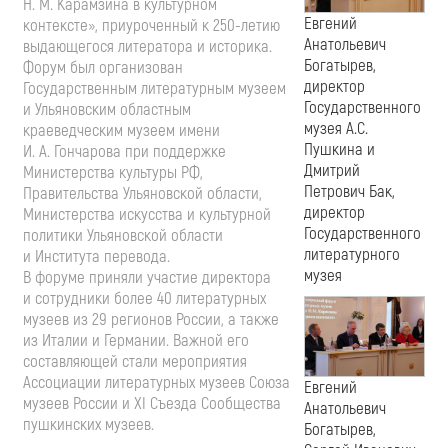
Н. М. Карамзина
в культурном
Евгений
контексте», приуроченный к
250-летию
Анатольевич
выдающегося литератора и историка.
Богатырев,
Форум был организован
директор
Государственным литературным музеем
Государственного
и Ульяновским областным
музея А.С.
краеведческим музеем имени
Пушкина и
И. А. Гончарова
при поддержке
Дмитрий
Министерства культуры РФ,
Петрович Бак,
Правительства Ульяновской области,
директор
Министерства искусства и культурной
Государственного
политики Ульяновской области
литературного
и Института перевода.
музея
В форуме приняли участие директора
и сотрудники более 40 литературных
музеев из 29 регионов России, а также
из Италии и Германии. Важной его
составляющей стали мероприятия
Ассоциации литературных музеев Союза
Евгений
музеев России и XI Съезда Сообщества
Анатольевич
пушкинских музеев.
Богатырев,