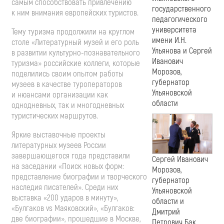
самым способствовать привлечению
государственного
к ним внимания европейских туристов.
педагогического
университета
Тему туризма продолжили на круглом
имени И.Н.
столе «Литературный музей и его роль
Ульянова и Сергей
в развитии
культурно-познавательного
Иванович
туризма» российские коллеги, которые
Морозов,
поделились своим опытом работы
губернатор
музеев в качестве туроператоров
Ульяновской
и нюансами организации как
области
однодневных, так и многодневных
туристических маршрутов.
Яркие выставочные проекты
литературных музеев России
завершающегося года представили
Сергей Иванович
на заседании «Поиск новых форм:
Морозов,
представление биографии и творческого
губернатор
наследия писателей». Среди них
Ульяновской
выставка «200 ударов в минуту»,
области и
«Булгаков vs Маяковский», «Булгаков:
Дмитрий
две биографии», прошедшие в Москве,
Петрович Бак,