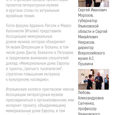
проектов литературных музеев
Сергей Иванович
и круглые столы по актуальным
Морозов,
музейным темам.
губернатор
Гости форума Адриано Риголи и Марко
Ульяновской
Капачиоли (Италия) представили
области и Сергей
Ассоциацию мемориальных
Михайлович
домов-музеев
, которая объединяет
Некрасов,
54 музея Флоренции и Тосканы, в том
директор
числе дома Данте, Боккаччо и Петрарки,
Всероссийского
и предложили вниманию слушателей
музея А.С.
доклад «Мемориальные дома Европы
Пушкина
и туристы „третьего тысячелетия“:
стратегии повышения интереса
к культурному наследию».
Итальянские коллеги пригласили членов
Любовь
Ассоциации литературных музеев
Александровна
присоединиться к организованному ими
Сапченко,
интернет-проекту
, объединяющему
профессор
мемориальные дома Европы, и тем
Ульяновского