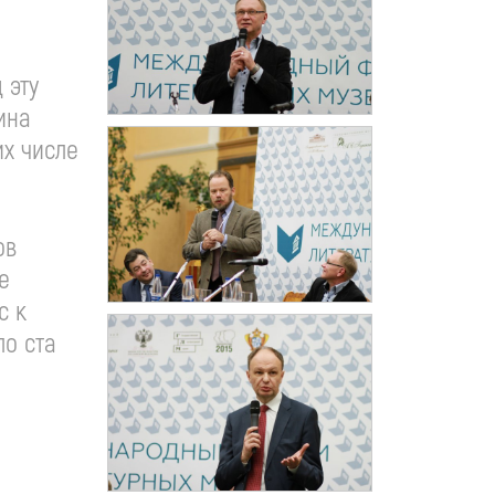
 эту
ина
их числе
ов
е
с к
ло ста