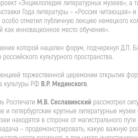
проект «Энциклопедия литературных музеев», а 
ыставки Года литературы – «Россия читающая» 
 особо отметил публичную лекцию немецкого ко
 как инновационное место обучения».
ение которой нацелен форум, подчеркнул Д.П. Ба
 российского культурного пространства.
енцией торжественной церемонии открытия фор
ра культуры РФ
В.Р. Мединского
.
ль Роспечати
М.В. Сеславинский
рассмотрел сит
е и петербургские крупные литературные музеи
зеи находятся в стороне от магистрального пути
 задача – продемонстрировать, какую важную ро
кательности регионов, в том числе инвестиционн