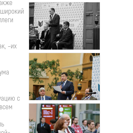
также
и широкий
ллеги
к, –их
ума
уацию с
 всем
ль
ой».