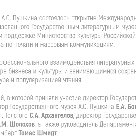
е А.С. Пушкина состоялось открытие Международ
изованного Государственным литературным музе
ри поддержке Министерства культуры Российской
ва по печати и массовым коммуникациям.
офессионального взаимодействия литературных 
ре бизнеса и культуры и занимающимися сохра
уре и популяризацией чтения.
, в которой приняли участие директор Государс
ктор Государственного музея А.С. Пушкина
Е.А. Б
Н. Толстого
С.А. Архангелов
, директор Государств
.М. Шолохов
, а также руководитель Департамент
емберг
Томас Шмидт
.