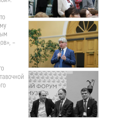
то
ому
ным
ов», –
го
тавочной
ого