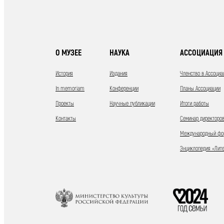
О МУЗЕЕ
НАУКА
АССОЦИАЦИЯ 
История
Издания
Членство в Ассоциа
In memoriam
Конференции
Планы Ассоциации
Проекты
Научные публикации
Итоги работы
Контакты
Семинар директоров
Международный фор
Энциклопедия «Лит