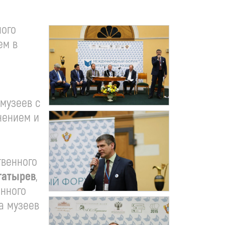
ного
ем в
музеев с
нением и
твенного
огатырев
,
енного
а музеев