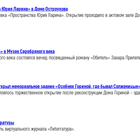
 Юрия Ларина» в Доме Остроухова
авка «Пространства Юрия Ларина». Открытие проходило в актовом зале До
» в Музее Серебряного века
ряного века состоялся вечер, посвященный роману «Обитель» Захара Прил
ткрыл мемориальное здание «Особняк Гориной, где бывал Солженицын»
стоялось торжественное открытие после реконструкции Дома Гориной – зд
ературы
ь виртуального журнала «Лиterraтура».