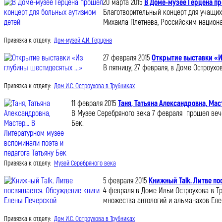
20 марта 2015
В Доме-музее Герцена п
Благотворительный концерт для учащих
Михаила Плетнева, Российским национ
Привязка к отделу:
Дом-музей А.И. Герцена
27 февраля 2015
Открытие выставки «И
В пятницу, 27 февраля, в Доме Остроух
Привязка к отделу:
Дом И.С. Остроухова в Трубниках
11 февраля 2015
Таня, Татьяна Александровна, Ма
В Музее Серебряного века 7 февраля прошел вечер
Бек.
Привязка к отделу:
Музей Серебряного века
5 февраля 2015
Книжный Talk. Литве п
4 февраля в Доме Ильи Остроухова в Тру
множества антологий и альманахов Еле
Привязка к отделу:
Дом И.С. Остроухова в Трубниках