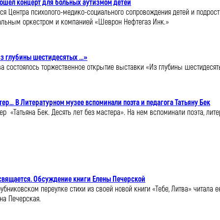
рошел концерт для больных аутизмом детей
ся Центра психолого-медико-социального сопровождения детей и подрост
альным оркестром и компанией «Шеврон Нефтегаз Инк.»
з глубины шестидесятых ...»
ова состоялось торжественное открытие выставки «Из глубины шестидесятых
стер… В Литературном музее вспоминали поэта и педагога Татьяну Бек
 «Татьяна Бек. Десять лет без мастера». На нем вспоминали поэта, лите
освящается. Обсуждение книги Елены Печерской
бниковском переулке стихи из своей новой книги «Тебе, Литва» читала ее 
на Печерская.