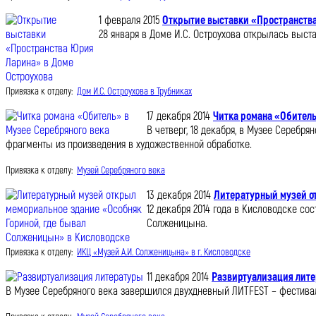
1 февраля 2015
Открытие выставки «Пространства
28 января в Доме И.С. Остроухова открылась выст
Привязка к отделу:
Дом И.С. Остроухова в Трубниках
17 декабря 2014
Читка романа «Обитель
В четверг, 18 декабря, в Музее Сереб
фрагменты из произведения в художественной обработке.
Привязка к отделу:
Музей Серебряного века
13 декабря 2014
Литературный музей о
12 декабря 2014 года в Кисловодске со
Солженицына.
Привязка к отделу:
ИКЦ «Музей А.И. Солженицына» в г. Кисловодске
11 декабря 2014
Развиртуализация лит
В Музее Серебряного века завершился двухдневный ЛИТFEST – фестивал