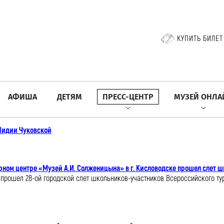
КУПИТЬ БИЛЕТ
АФИША
ДЕТЯМ
ПРЕСС-ЦЕНТР
МУЗЕЙ ОНЛА
 Лидии Чуковской
ном центре «Музей А.И. Солженицына» в г. Кисловодске прошел слет 
ске прошел 28-ой городской слет школьников-участников Всероссийского т