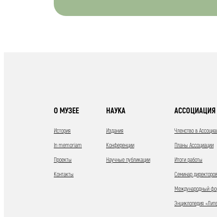
О МУЗЕЕ
НАУКА
АССОЦИАЦИЯ 
История
Издания
Членство в Ассоциа
In memoriam
Конференции
Планы Ассоциации
Проекты
Научные публикации
Итоги работы
Контакты
Семинар директоров
Международный фор
Энциклопедия «Лит