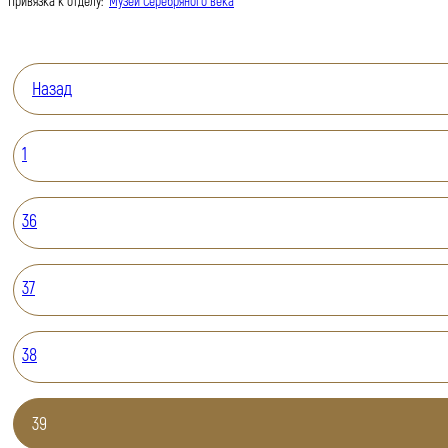
Привязка к отделу:
Музей Серебряного века
Назад
1
36
37
38
39