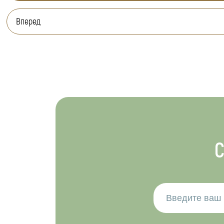
Вперед
С