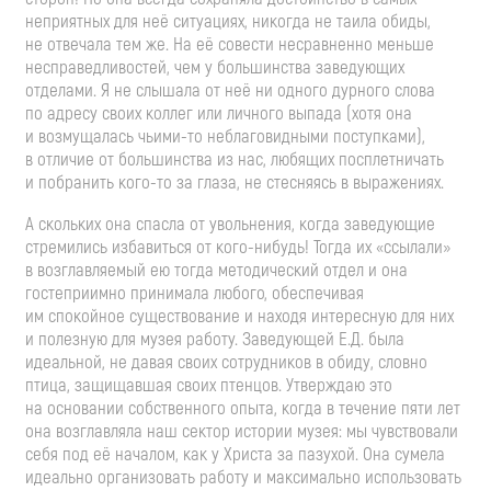
неприятных для неё ситуациях, никогда не таила обиды,
не отвечала тем же. На её совести несравненно меньше
несправедливостей, чем у большинства заведующих
отделами. Я не слышала от неё ни одного дурного слова
по адресу своих коллег или личного выпада (хотя она
и возмущалась
чьими-то
неблаговидными поступками),
в отличие от большинства из нас, любящих посплетничать
и побранить
кого-то
за глаза, не стесняясь в выражениях.
А скольких она спасла от увольнения, когда заведующие
стремились избавиться от
кого-нибудь
! Тогда их «ссылали»
в возглавляемый ею тогда методический отдел и она
гостеприимно принимала любого, обеспечивая
им спокойное существование и находя интересную для них
и полезную для музея работу. Заведующей Е.Д. была
идеальной, не давая своих сотрудников в обиду, словно
птица, защищавшая своих птенцов. Утверждаю это
на основании собственного опыта, когда в течение пяти лет
она возглавляла наш сектор истории музея: мы чувствовали
себя под её началом, как у Христа за пазухой. Она сумела
идеально организовать работу и максимально использовать