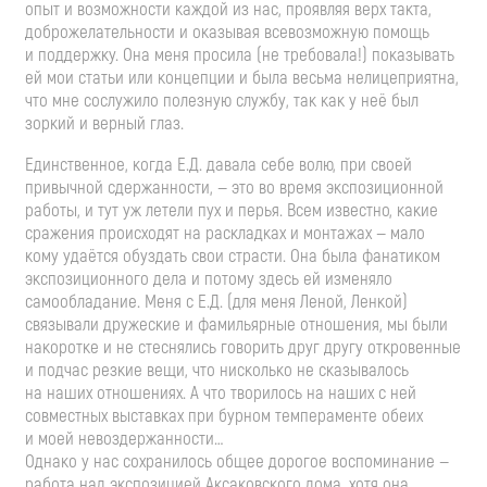
опыт и возможности каждой из нас, проявляя верх такта,
доброжелательности и оказывая всевозможную помощь
и поддержку. Она меня просила (не требовала!) показывать
ей мои статьи или концепции и была весьма нелицеприятна,
что мне сослужило полезную службу, так как у неё был
зоркий и верный глаз.
Единственное, когда Е.Д. давала себе волю, при своей
привычной сдержанности, — это во время экспозиционной
работы, и тут уж летели пух и перья. Всем известно, какие
сражения происходят на раскладках и монтажах — мало
кому удаётся обуздать свои страсти. Она была фанатиком
экспозиционного дела и потому здесь ей изменяло
самообладание. Меня с Е.Д. (для меня Леной, Ленкой)
связывали дружеские и фамильярные отношения, мы были
накоротке и не стеснялись говорить друг другу откровенные
и подчас резкие вещи, что нисколько не сказывалось
на наших отношениях. А что творилось на наших с ней
совместных выставках при бурном темпераменте обеих
и моей невоздержанности…
Однако у нас сохранилось общее дорогое воспоминание —
работа над экспозицией Аксаковского дома, хотя она