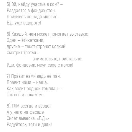
5) Эй, найду участье в ком? —
Раздается в фондах стон.
Призывов не надо многих —
Е.Д. уже в дороге!
6) Каждый, чем может помогает выставке:
Одни — этикетками,
другие — текст строчат колкий.
Смотрит третья —
внимательно, пристально:
Иди, фондовик, мечи свое с полок!
7) Правит нами ведь не пан.
Правит нами — наша.
Как велит родной темплан —
Так все и покажем.
8) ГЛМ всегда и везде!
А у него на фасаде
Сияет вывеска: «Е.Д.«-
Радуйтесь, тети и дяди!