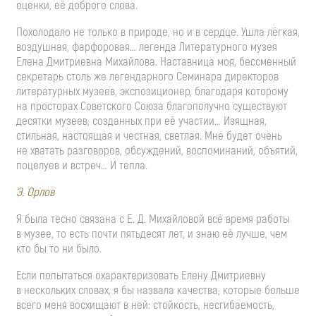
оценки, её доброго слова.
Похолодало не только в природе, но и в сердце. Ушла лёгкая,
воздушная, фарфоровая… легенда Литературного музея
Елена Дмитриевна Михайлова. Наставница моя, бессменный
секретарь столь же легендарного Семинара директоров
литературных музеев, экспозиционер, благодаря которому
на просторах Советского Союза благополучно существуют
десятки музеев, созданных при её участии… Изящная,
стильная, настоящая и честная, светлая. Мне будет очень
не хватать разговоров, обсуждений, воспоминаний, объятий,
поцелуев и встреч… И тепла.
Э. Орлов
Я была тесно связана с
Е. Д. Михайловой
всё время работы
в музее, то есть почти пятьдесят лет, и знаю её лучше, чем
кто бы то ни было.
Если попытаться охарактеризовать Елену Дмитриевну
в нескольких словах, я бы назвала качества, которые больше
всего меня восхищают в ней: стойкость, несгибаемость,