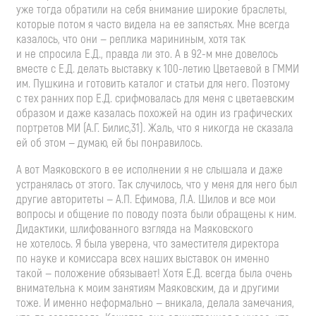
уже тогда обратили на себя внимание широкие браслеты,
которые потом я часто видела на ее запястьях. Мне всегда
казалось, что они — реплика марининым, хотя так
и не спросила Е.Д., правда ли это. А в
92-м
мне довелось
вместе с Е.Д. делать выставку к
100-летию
Цветаевой в ГММИ
им. Пушкина и готовить каталог и статьи для него. Поэтому
с тех ранних пор Е.Д. срифмовалась для меня с цветаевским
образом и даже казалась похожей на один из графических
портретов МИ (
А.Г. Билис
,31). Жаль, что я никогда не сказала
ей об этом — думаю, ей бы понравилось.
А вот Маяковского в ее исполнении я не слышала и даже
устранялась от этого. Так случилось, что у меня для него был
другие авторитеты —
А.П. Ефимова
,
Л.А. Шилов
и все мои
вопросы и общение по поводу поэта были обращены к ним.
Дидактики, шлифованного взгляда на Маяковского
не хотелось. Я была уверена, что заместителя директора
по науке и комиссара всех наших выставок он именно
такой — положение обязывает! Хотя Е.Д. всегда была очень
внимательна к моим занятиям Маяковским, да и другими
тоже. И именно неформально — вникала, делала замечания,