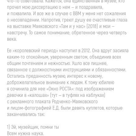
что-то
советовала. Кажется, она единственная в музее, кто
прочел мою диссертацию о нем — и поздравила,
и похвалила. И все же в случае с ВВМ у меня нет сожаления
о несовпадении. Напротив, греют душу ее счастливые глаза
на выставке Маяковского «Там и у нас» (2018) и мои —
навстречу. То самое понимание, обретенное через четверть
века.
Ее «королевский период» наступил в 2012. Она вдруг засияла
каким-то
спокойным, уверенным светом, объединив всех
общим почтением и нежностью. Ушло все лишнее,
связанное с должностными инструкциями и обязанностями.
Остались преданность музею, интерес к новому,
доброжелательное внимание к людям. К тому юбилею
я сочинила для нее «Окно РОСТА»: под изображением
девочки в «калошах» (тут — в туфлях на каблуках)
с рекламного плаката
Родченко-Маяковского
и
лицом-фотографией
Е.Д. были девять куплетов, которые
заканчивались так:
1) Эй, музейщик, помни ты
Всем нужна наука.