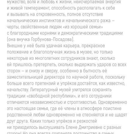
мужество, воля и любовь к жизни, неисчерпаемая энергия
и живой темперамент, способность располагать к себе
и вызывать на откровенность, полное отсутствие
начальнических инстинктов и начальнического ража —
черты, свойственные людям «из хорошей семьи»
с благородными корнями и демократическими традициями
(она внучка
Горбунова-Посадова
).
Внешне у неё была удачная карьера, прекрасное
положение и благополучная жизнь в музее, но только
некоторые из многолетних сотрудников знают, сколько
ей пришлось претерпеть, сколько выдержать ударов со всех
сторон — и снизу и сверху, особенно в бытность её
заместительницей директора по научной работе, поскольку
больше всего претензий и упрёков достаётся, как известно,
начальству. Литературный музей ухитрялся сохранять
традиции «свободной республики», и его сотрудники
отличаются независимостью и строптивостью. Одновременно
это настоящая семья, где её члены в атмосфере поистине
родственной любви одновременно не стесняются и не щадят
друг друга. Каких только упрёков и резкостей
ни приходилось выслушивать Елене Дмитриевне с разных
сторон! Но она всегда сохраняла достоинство в самых