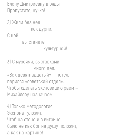
Елену Дмитриевну в ряды
Пропустите,
ну-ка
!
2) Жили без нее
как дурни.
С ней
вы станете
культурней!
3) С музеями, выставками
много дел.
«Век девятнадцатый» — потел,
парился «советский отдел»…
Чтобы сделать экспозицию раем —
Михайлову назначаем.
4) Только методология
Экспонат уложит.
Чтоб на стене и в витрине
было не как бог на душу положит,
а как на картине!