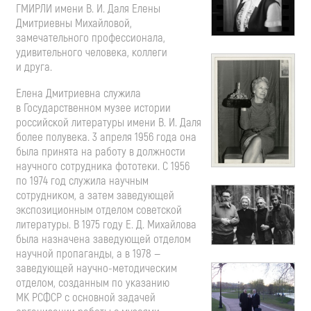
ГМИРЛИ имени
В. И. Даля
Елены
Дмитриевны Михайловой,
замечательного профессионала,
удивительного человека, коллеги
и друга.
Елена Дмитриевна служила
в Государственном музее истории
российской литературы имени
В. И. Даля
более полувека. 3 апреля 1956 года она
была принята на работу в должности
научного сотрудника фототеки. С 1956
по 1974 год служила научным
сотрудником, а затем заведующей
экспозиционным отделом советской
литературы. В 1975 году
Е. Д. Михайлова
была назначена заведующей отделом
научной пропаганды, а в 1978 —
заведующей
научно-методическим
отделом, созданным по указанию
МК РСФСР с основной задачей