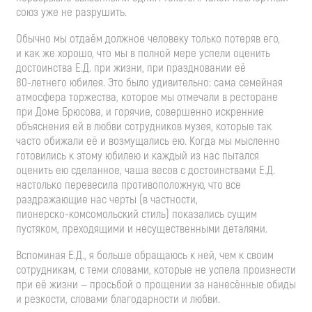
союз уже не разрушить.
Обычно мы отдаём должное человеку только потеряв его,
и как же хорошо, что мы в полной мере успели оценить
достоинства Е.Д. при жизни, при праздновании её
80-летнего
юбилея. Это было удивительно: сама семейная
атмосфера торжества, которое мы отмечали в ресторане
при Доме Брюсова, и горячие, совершенно искренние
объяснения ей в любви сотрудников музея, которые так
часто обижали её и возмущались ею. Когда мы мысленно
готовились к этому юбилею и каждый из нас пытался
оценить ею сделанное, чаша весов с достоинствами Е.Д.
настолько перевесила противоположную, что все
раздражающие нас черты (в частности,
пионерско-комсомольский
стиль) показались сущим
пустяком, преходящими и несущественными деталями.
Вспоминая Е.Д., я больше обращаюсь к ней, чем к своим
сотрудникам, с теми словами, которые не успела произнести
при её жизни — просьбой о прощении за нанесённые обиды
и резкости, словами благодарности и любви.