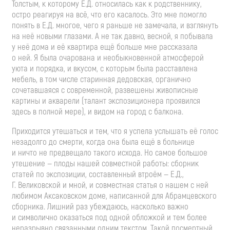
Толстым, к которому Е.Д. относилась как к родственнику,
остро реагируя на всё, что его касалось. Это мне помогло
понять в Е.Д. многое, чего я раньше не замечала, и взглянуть
на неё новыми глазами. А не так давно, весной, я побывала
у неё дома и её квартира ещё больше мне рассказала
о ней. Я была очарована и необыкновенной атмосферой
уюта и порядка, и вкусом, с которым была расставлена
мебель, в том числе старинная дедовская, органично
сочетавшаяся с современной, развешены живописные
картины и акварели (талант экспозиционера проявился
здесь в полной мере), и видом на город с балкона.
Приходится утешаться и тем, что я успела услышать её голос
незадолго до смерти, когда она была ещё в больнице
и ничто не предвещало такого исхода. Но самое большое
утешение — плоды нашей совместной работы: сборник
статей по экспозиции, составленный втроём — Е.Д.,
Г. Великовской и мной, и совместная статья о нашем с ней
любимом Аксаковском доме, написанной для Абрамцевского
сборника. Лишний раз убеждаюсь, насколько важно
и символично оказаться под одной обложкой и тем более
неразрывно связанными одним текстом. Такой посмертный