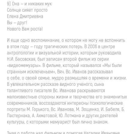
9) Она — и никаких мук
Солнце сияет просто
Елена Дмитриевна
Вы — друг!
Нового Вам роста!
И еще одно воспоминание, о котором не могу не вспомнить
в этом году — году трагических потерь. В 2006 в центре
антропологии и визуальной истории, которым руководила
Н.И. Басовская
, был записан второй фильм из серии
«видеомемуары». В фильме, который назывался «Мы были
странным исключеньем», Вяч. Вс. Иванов рассказывал
о себе, о своей семье, мудро размышляя о времени и жизни.
В увлекательном рассказе видного ученого, сына
талантливого писателя Вс. Иванова раскрываются
малоизвестные стороны жизни и творчества его знаменитых
современников, воссоздаются интересны психологические
портреты М. Горького, Вс. Иванова, М. Зощенко, И. Бабеля, Б.
Пастернака, А. Ахматовой, Ю. Лотмана и других деятелей
культуры, с которыми мемуарист был лично знаком.
Зная о работе над фильмом и помогая Наталии Ивановне,