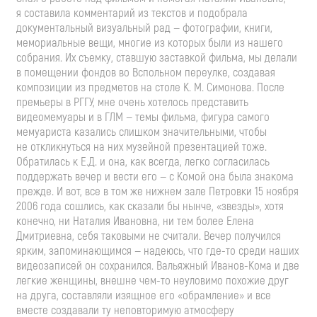
я составила комментарий из текстов и подобрала
документальный визуальный рад — фотографии, книги,
мемориальные вещи, многие из которых были из нашего
собрания. Их съемку, ставшую заставкой фильма, мы делали
в помещении фондов во Вспольном переулке, создавая
композиции из предметов на столе
К. М. Симонова
. После
премьеры в РГГУ, мне очень хотелось представить
видеомемуары и в ГЛМ — темы фильма, фигура самого
мемуариста казались слишком значительными, чтобы
не откликнуться на них музейной презентацией тоже.
Обратилась к Е.Д. и она, как всегда, легко согласилась
поддержать вечер и вести его — с Комой она была знакома
прежде. И вот, все в том же нижнем зале Петровки 15 ноября
2006 года сошлись, как сказали бы нынче, «звезды», хотя
конечно, ни Наталия Ивановна, ни тем более Елена
Дмитриевна, себя таковыми не считали. Вечер получился
ярким, запоминающимся — надеюсь, что
где-то
среди наших
видеозаписей он сохранился. Вальяжный
Иванов-Кома
и две
легкие женщины, внешне
чем-то
неуловимо похожие друг
на друга, составляли изящное его «обрамление» и все
вместе создавали ту неповторимую атмосферу