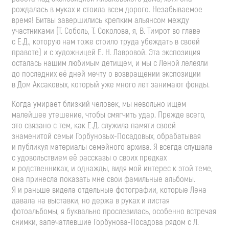
рождалась в муках и стоила всем дорого. Незабываемое
время! Битвы завершились крепким альянсом между
участниками (Т. Соболь, Т. Соколова, я, В. Тимрот во главе
с Е.Д., которую нам тоже стоило труда убеждать в своей
правоте) и с художницей
Е. Н. Лавровой
. Эта экспозиция
осталась нашим любимым детищем, и мы с Леной лелеяли
до последних её дней мечту о возвращении экспозиции
в Дом Аксаковых, который уже много лет занимают фонды.
Когда умирает близкий человек, мы невольно ищем
малейшее утешение, чтобы смягчить удар. Прежде всего,
это связано с тем, как Е.Д. служила памяти своей
знаменитой семьи
Горбуновых-Посадовых
, обрабатывая
и публикуя материалы семейного архива. Я всегда слушала
с удовольствием её рассказы о своих предках
и родственниках, и однажды, видя мой интерес к этой теме,
она принесла показать мне свои фамильные альбомы.
Я и раньше видела отдельные фотографии, которые Лена
давала на выставки, но держа в руках и листая
фотоальбомы, я буквально прослезилась, особенно встречая
снимки, запечатлевшие
Горбунова-Посадова
рядом с Л.