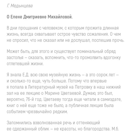
Г. Медынцева
О Елене Дмитриевне Михайловой.
В дни прощания с человеком, с которым прожита длинная
жизнь, всегда охватывает острое чувство сожаления. О чем
не спросил, что не сказал или не дослушал, поспешив прочь.
Может быть, для этого и существует поминальный обряд
застолья — сказать, вспомнить,
что-то
промолвить вдогонку
отлетевшей жизни.
Я знала Е.Д. всю свою музейную жизнь — а это сорок лет —
и
сколько-то
еще, чуть больше. Потому что впервые
я попала в Литературный музей на Петровку в наш нижний
зал на ее лекцию о Марине Цветаевой. Думаю, это был,
вероятно,
76-й
год. Цветаеву тогда еще читали в самиздате,
книг о ней еще тоже не было, а публичная лекция была
событием чрезвычайно редким.
Запомнились взволнованная речь и оттеняющий
ее сдержанный облик — не красоты, но благородства. М.б.