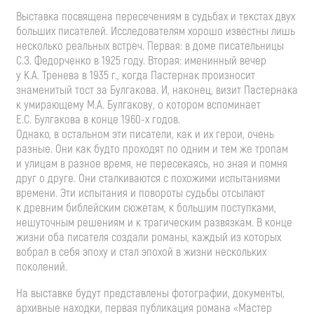
Выставка посвящена пересечениям в судьбах и текстах двух
больших писателей. Исследователям хорошо известны лишь
несколько реальных встреч. Первая: в доме писательницы
С.З. Федорченко
в 1925 году. Вторая: именинный вечер
у
К.А. Тренева
в 1935 г., когда Пастернак произносит
знаменитый тост за Булгакова. И, наконец, визит Пастернака
к умирающему
М.А. Булгакову
, о котором вспоминает
Е.С. Булгакова
в конце
1960-х
годов.
Однако, в остальном эти писатели, как и их герои, очень
разные. Они как будто проходят по одним и тем же тропам
и улицам в разное время, не пересекаясь, но зная и помня
друг о друге. Они сталкиваются с похожими испытаниями
времени. Эти испытания и повороты судьбы отсылают
к древним библейским сюжетам, к большим поступками,
нешуточным решениям и к трагическим развязкам. В конце
жизни оба писателя создали романы, каждый из которых
вобрал в себя эпоху и стал эпохой в жизни нескольких
поколений.
На выставке будут представлены фотографии, документы,
архивные находки, первая публикация романа «Мастер