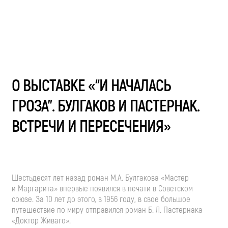
О ВЫСТАВКЕ «“И НАЧАЛАСЬ
ГРОЗА”. БУЛГАКОВ И ПАСТЕРНАК.
ВСТРЕЧИ И ПЕРЕСЕЧЕНИЯ»
Шестьдесят лет назад роман
М.А. Булгакова
«Мастер
и Маргарита» впервые появился в печати в Советском
союзе. За 10 лет до этого, в 1956 году, в свое большое
путешествие по миру отправился роман
Б. Л. Пастернака
«Доктор Живаго».