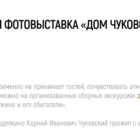
 ФОТОВЫСТАВКА «ДОМ ЧУКОВ
еменно не принимает гостей, почувствовать атмо
 можно на организованных сборных экскурсиях
кине и его обитатели».
еделкино Корней Иванович Чуковский прожил с фе