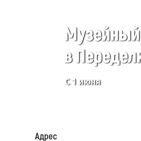
Музейный 
в Передел
С 1 июня
Адрес