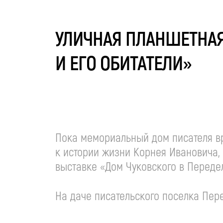
УЛИЧНАЯ ПЛАНШЕТНАЯ
И ЕГО ОБИТАТЕЛИ»
Пока мемориальный дом писателя вр
к истории жизни Корнея Ивановича,
выставке «Дом Чуковского в Передел
На даче писательского поселка Пер