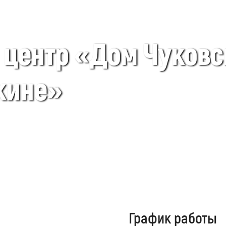
центр «Дом Чуковс
кине»
График работы