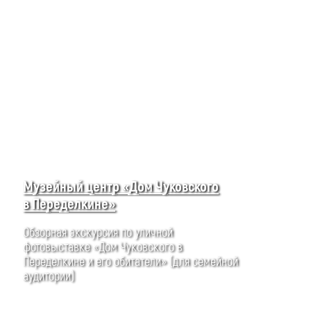
Музейный центр «Дом Чуковского
в Переделкине»
Обзорная экскурсия по уличной
фотовыставке «Дом Чуковского в
Переделкине и его обитатели» (для семейной
аудитории)