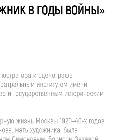
ДОЖНИК В ГОДЫ ВОЙНЫ»
ллюстратора и сценографа —
Театральным институтом имени
ва и Государственным историческим
урную жизнь Москвы 1920–40-х годов
нова, мать художника, была
еном Симоновым, Борисом Захавой,