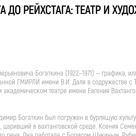
ТА ДО РЕЙХСТАГА: ТЕАТР И ХУ
ерьяновича Богаткина (1922–1971) — графика, и
анной ГМИРЛИ имени В.И. Даля в содружестве с 
 академическом театре имени Евгения Вахтанго
димир Богаткин был погружен в бурлящую культ
а, царивший в вахтанговской среде. Ксения Семе
по речи. Она работала с Борисом Щукиным, Руб