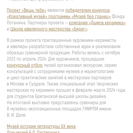
Проект «Вещь тебе»
является
победителем конкурса
«Креативный музей» программы «Музей без границ»
Фонда
Потанина. Партнеры проекта —
компания «Дымов керамика»
и
Школа ювелирного мастерства «Берег»
.
В рамках проекта приглашенные художники-керамисты
и ювелиры разработали собственные идеи и реализовали
образцы сувенирной продукции. Работы велись с октября
2023 по апрель 2024. Для художников, прошедших
конкурсный отбор
, музей организовал экскурсии, серию
консультаций с сотрудниками музеев и маркетологами
и цикл практических занятий в мастерских партнеров
в Москве и Суздале. Также специальный этап творческих
мастерских по керамике прошел в феврале-марте 2024 года
для студентов Британской высшей школы дизайна.
На итоговой выставке представлены сувениры для
8 музейно-экспозиционных площадок ГМИРЛИ имени
В. И. Даля:
Музей истории литературы ХХ века
Дом-музей Б.Л. Пастернака