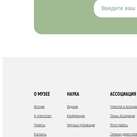
О МУЗЕЕ
НАУКА
АССОЦИАЦИЯ 
История
Издания
Членство в Ассоциа
In memoriam
Конференции
Планы Ассоциации
Проекты
Научные публикации
Итоги работы
Контакты
Семинар директоров