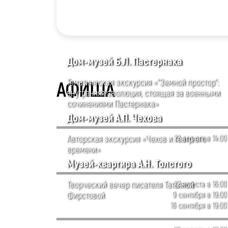
Дом-музей Б.Л. Пастернака
Тематическая экскурсия «"Земной простор":
АФИША
внутренняя эволюция, стоящая за военными
сочинениями Пастернака»
Дом-музей А.П. Чехова
Авторская экскурсия «Чехов и театр его
22 августа в 14:00
времени»
Музей-квартира А.Н. Толстого
Творческий вечер писателя Татьяной
22 августа в 16:00
Фирстовой
9 сентября в 19:00
16 сентября в 19:00