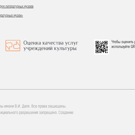
ум литературных музеев
ературные музеи»
Чтобы оценить 
используйте QR
ры имени В.И. Даля. Все права защищены.
фициального разрешения запрещено. Создание