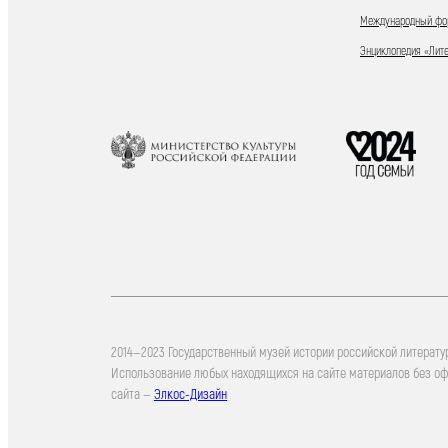
Международный фор
Энциклопедия «Лит
2014—2023 Государственный музей истории российской литерату
Использование любых находящихся на сайте материалов без о
сайта —
Элкос-Дизайн