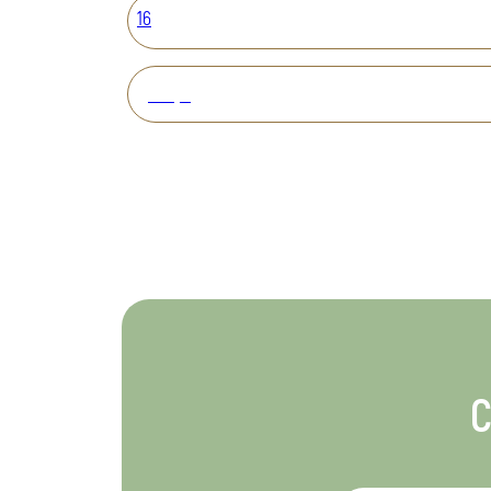
16
Вперед
С