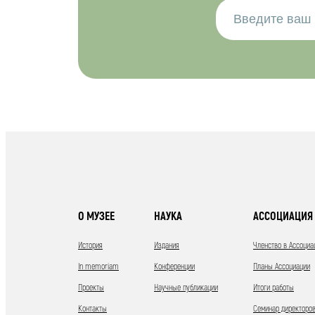
О МУЗЕЕ
НАУКА
АССОЦИАЦИЯ 
История
Издания
Членство в Ассоциа
In memoriam
Конференции
Планы Ассоциации
Проекты
Научные публикации
Итоги работы
Контакты
Семинар директоров