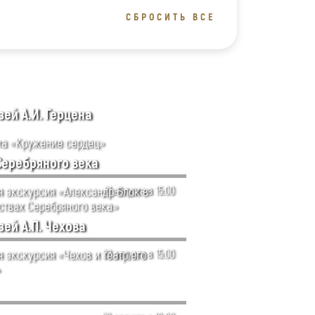
СБРОСИТЬ ВСЕ
ей А.И. Герцена
а «Кружение сердец»
Серебряного века
я экскурсия «Александр Блок в
21 августа в 15:00
ствах Серебряного века»
ей А.П. Чехова
 экскурсия «Чехов и театр его
22 августа в 15:00
»