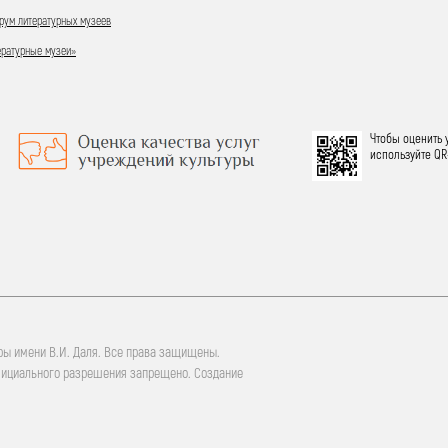
ум литературных музеев
ературные музеи»
Чтобы оценить 
используйте QR
ры имени В.И. Даля. Все права защищены.
фициального разрешения запрещено. Создание