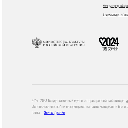
Международный фор
Энциклопедия «Лит
2014—2023 Государственный музей истории российской литерату
Использование любых находящихся на сайте материалов без о
сайта —
Элкос-Дизайн