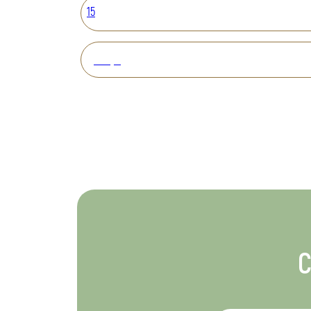
15
Вперед
С