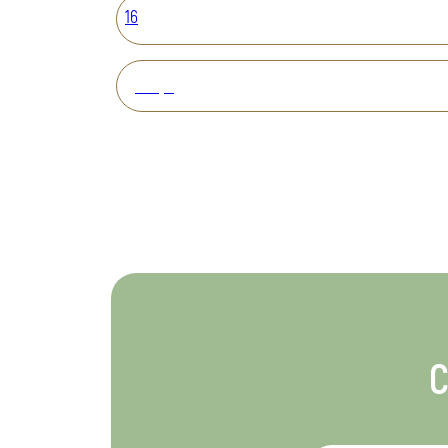
16
Вперед
С