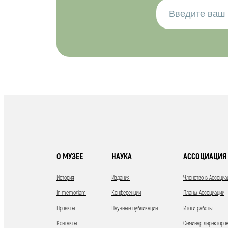
О МУЗЕЕ
НАУКА
АССОЦИАЦИЯ 
История
Издания
Членство в Ассоциа
In memoriam
Конференции
Планы Ассоциации
Проекты
Научные публикации
Итоги работы
Контакты
Семинар директоров