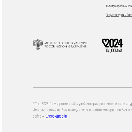
Международный фор
Энциклопедия «Лит
2014—2023 Государственный музей истории российской литерату
Использование любых находящихся на сайте материалов без о
сайта —
Элкос-Дизайн