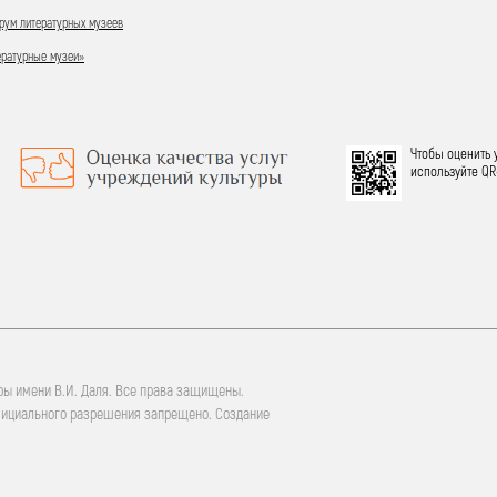
ум литературных музеев
ературные музеи»
Чтобы оценить 
используйте QR
ры имени В.И. Даля. Все права защищены.
фициального разрешения запрещено. Создание