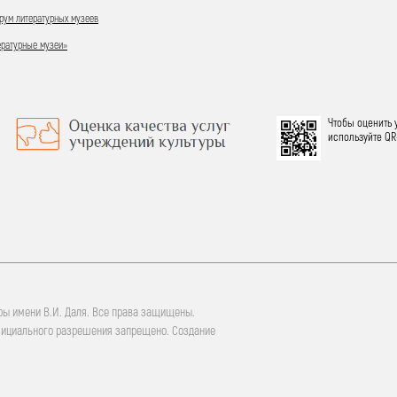
ум литературных музеев
ературные музеи»
Чтобы оценить 
используйте QR
ры имени В.И. Даля. Все права защищены.
фициального разрешения запрещено. Создание