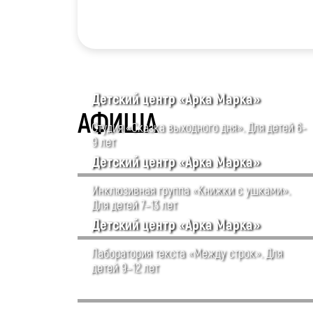
Детский центр «Арка Марка»
АФИША
Студия «Сказка выходного дня». Для детей 6-
9 лет
Детский центр «Арка Марка»
Инклюзивная группа «Книжки с ушками».
Для детей 7–13 лет
Детский центр «Арка Марка»
Лаборатория текста «Между строк». Для
детей 9–12 лет