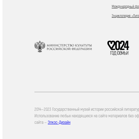
Международный фор
Энциклопедия «Лит
2014—2023 Государственный музей истории российской литерату
Использование любых находящихся на сайте материалов без о
сайта —
Элкос-Дизайн