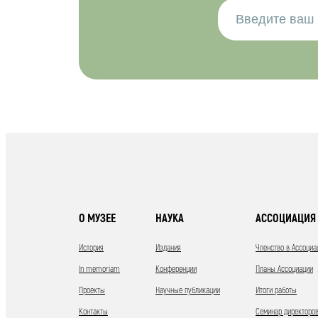
О МУЗЕЕ
НАУКА
АССОЦИАЦИЯ 
История
Издания
Членство в Ассоциа
In memoriam
Конференции
Планы Ассоциации
Проекты
Научные публикации
Итоги работы
Контакты
Семинар директоров