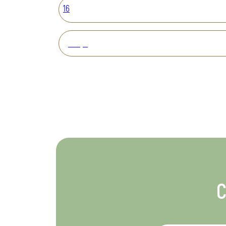
16
Вперед
С