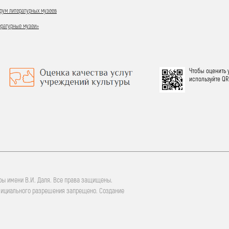
ум литературных музеев
ературные музеи»
Чтобы оценить 
используйте QR
ры имени В.И. Даля. Все права защищены.
фициального разрешения запрещено. Создание