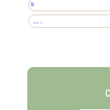
16
Вперед
С