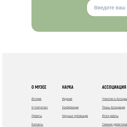
О МУЗЕЕ
НАУКА
АССОЦИАЦИЯ 
История
Издания
Членство в Ассоциа
In memoriam
Конференции
Планы Ассоциации
Проекты
Научные публикации
Итоги работы
Контакты
Семинар директоров