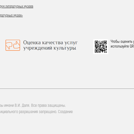
ум литературных музеев
ературные музеи»
Чтобы оценить 
используйте QR
ры имени В.И. Даля. Все права защищены.
фициального разрешения запрещено. Создание