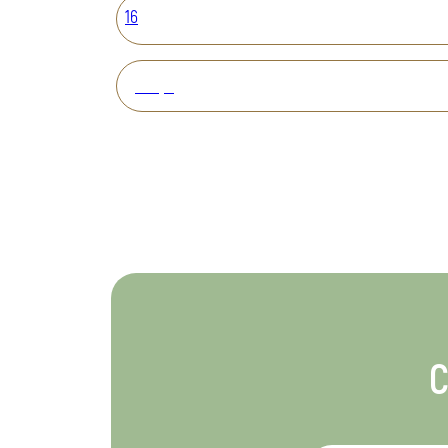
16
Вперед
С