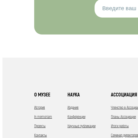
О МУЗЕЕ
НАУКА
АССОЦИАЦИЯ 
История
Издания
Членство в Ассоциа
In memoriam
Конференции
Планы Ассоциации
Проекты
Научные публикации
Итоги работы
Контакты
Семинар директоров