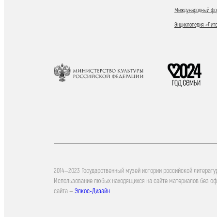
Международный фор
Энциклопедия «Лит
2014—2023 Государственный музей истории российской литерату
Использование любых находящихся на сайте материалов без о
сайта —
Элкос-Дизайн