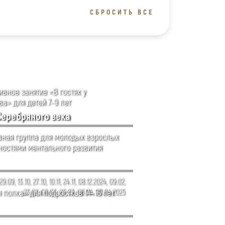
СБРОСИТЬ ВСЕ
вное занятие «В гостях у
а» для детей 7-9 лет
Серебряного века
ная группа для молодых взрослых
ностями ментального развития
29.09, 13.10, 27.10, 10.11, 24.11, 08.12.2024, 09.02,
 полка» для подростков 14–16 лет
23.02, 09.03, 23.03, 06.04, 20.04.2025