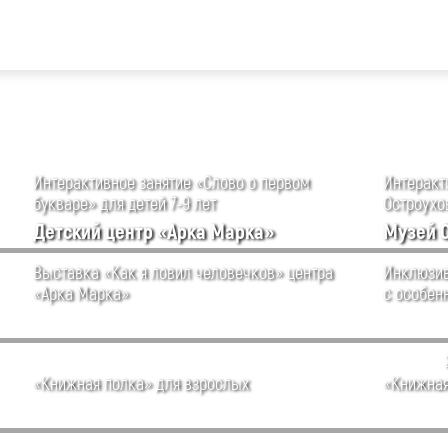
Интерактивное занятие «Слово о первом
Интеракти
букваре» для детей 7-9 лет
Остроухов
Детский центр «Арка Марка»
Музей 
Выставка «Как я ловил человечков» центра
Инклюзив
«Арка Марка»
с особен
«Книжная полка» для взрослых
«Книжная