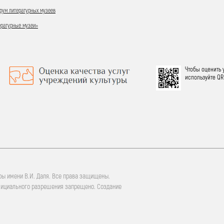
ум литературных музеев
ературные музеи»
Чтобы оценить 
используйте QR
ры имени В.И. Даля. Все права защищены.
фициального разрешения запрещено. Создание