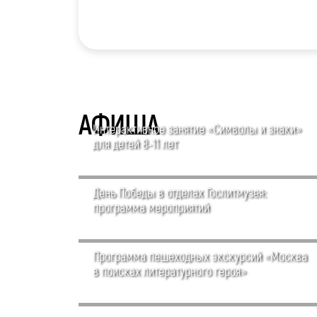
АФИША
Интерактивное занятие «Символы и знаки»
для детей 8-11 лет
День Победы в отделах Гослитмузея:
программа мероприятий
Программа пешеходных экскурсий «Москва
в поисках литературного героя»