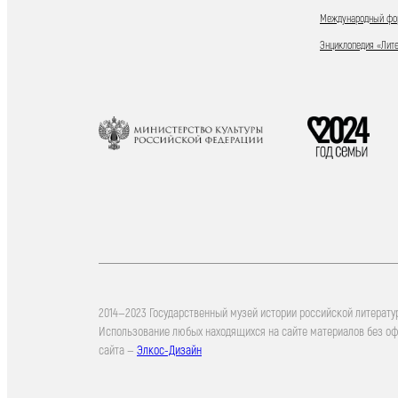
Международный фор
Энциклопедия «Лит
2014—2023 Государственный музей истории российской литерату
Использование любых находящихся на сайте материалов без о
сайта —
Элкос-Дизайн