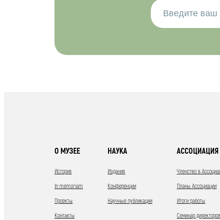
О МУЗЕЕ
НАУКА
АССОЦИАЦИЯ 
История
Издания
Членство в Ассоциа
In memoriam
Конференции
Планы Ассоциации
Проекты
Научные публикации
Итоги работы
Контакты
Семинар директоров