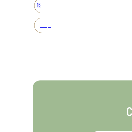
16
Вперед
С