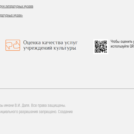
ум литературных музеев
ературные музеи»
Чтобы оценить 
используйте QR
ры имени В.И. Даля. Все права защищены.
фициального разрешения запрещено. Создание