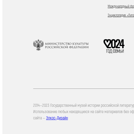
Международный фор
Энциклопедия «Лит
2014—2023 Государственный музей истории российской литерату
Использование любых находящихся на сайте материалов без о
сайта —
Элкос-Дизайн