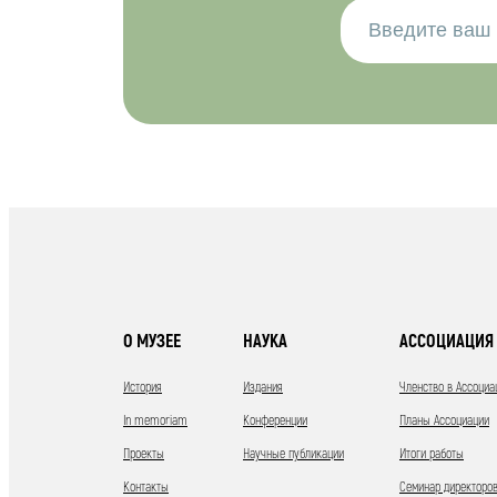
О МУЗЕЕ
НАУКА
АССОЦИАЦИЯ 
История
Издания
Членство в Ассоциа
In memoriam
Конференции
Планы Ассоциации
Проекты
Научные публикации
Итоги работы
Контакты
Семинар директоров