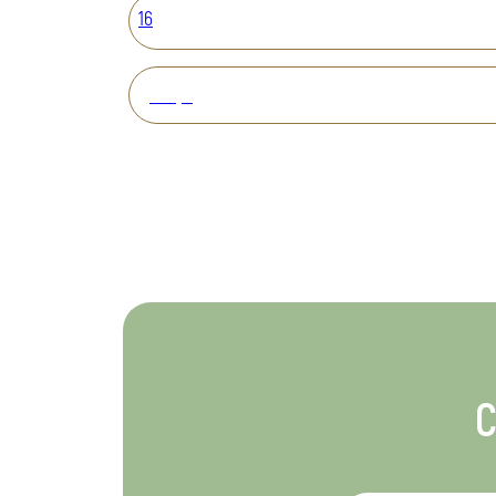
16
Вперед
С