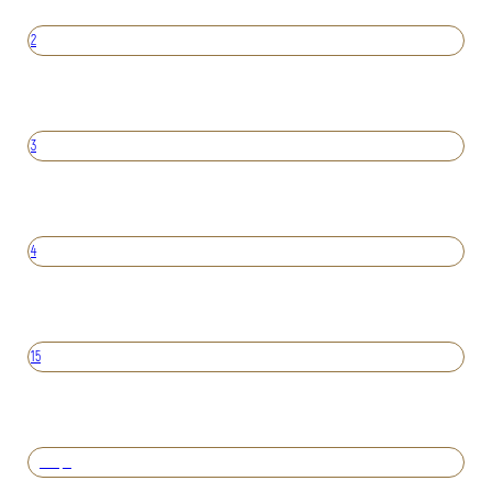
2
3
4
15
Вперед