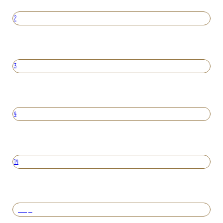
2
3
4
14
Вперед