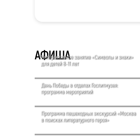
АФИША
Интерактивное занятие «Символы и знаки»
для детей 8-11 лет
День Победы в отделах Гослитмузея:
программа мероприятий
Программа пешеходных экскурсий «Москва
в поисках литературного героя»