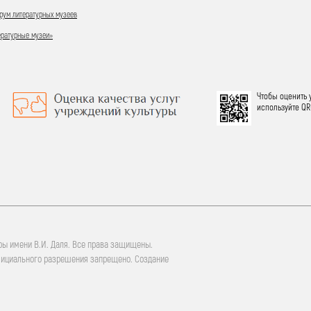
ум литературных музеев
ературные музеи»
Чтобы оценить 
используйте QR
ры имени В.И. Даля. Все права защищены.
фициального разрешения запрещено. Создание