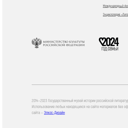
Международный фор
Энциклопедия «Лит
2014—2023 Государственный музей истории российской литерату
Использование любых находящихся на сайте материалов без о
сайта —
Элкос-Дизайн