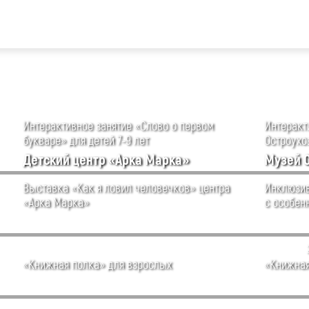
Интерактивное занятие «Слово о первом
Интеракти
букваре» для детей 7-9 лет
Остроухов
Детский центр «Арка Марка»
Музей 
Выставка «Как я ловил человечков» центра
Инклюзив
«Арка Марка»
с особен
«Книжная полка» для взрослых
«Книжная