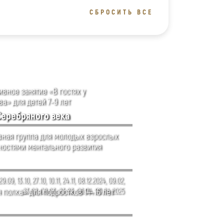
СБРОСИТЬ ВСЕ
вное занятие «В гостях у
а» для детей 7-9 лет
Серебряного века
ная группа для молодых взрослых
ностями ментального развития
29.09, 13.10, 27.10, 10.11, 24.11, 08.12.2024, 09.02,
 полка» для подростков 14–16 лет
23.02, 09.03, 23.03, 06.04, 20.04.2025