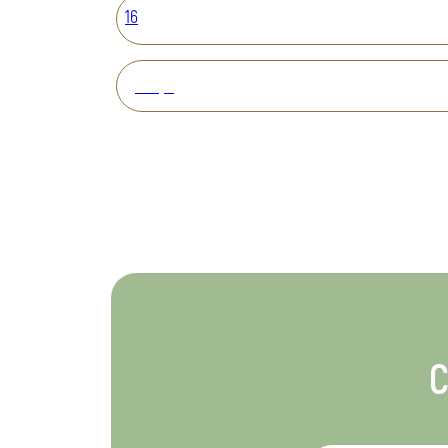
16
Вперед
С