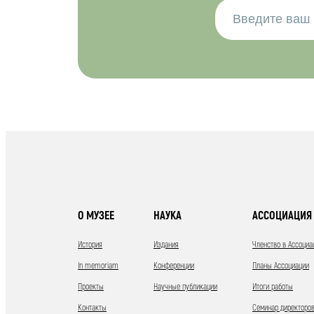
О МУЗЕЕ
НАУКА
АССОЦИАЦИЯ 
История
Издания
Членство в Ассоциа
In memoriam
Конференции
Планы Ассоциации
Проекты
Научные публикации
Итоги работы
Контакты
Семинар директоров