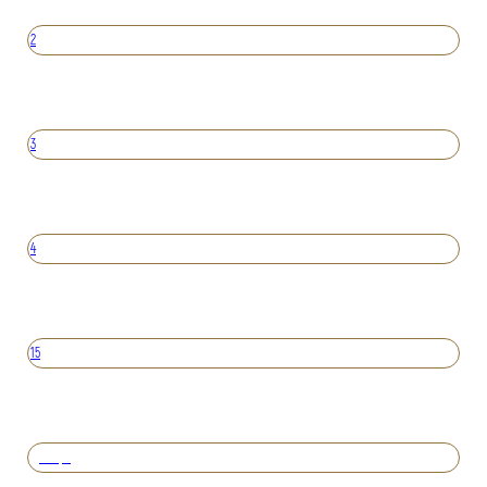
2
3
4
15
Вперед